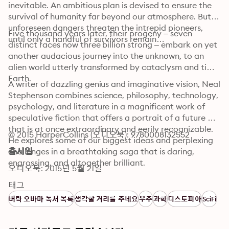
inevitable. An ambitious plan is devised to ensure the 
survival of humanity far beyond our atmosphere. But 
unforeseen dangers threaten the intrepid pioneers, 
Five thousand years later, their progeny – seven 
until only a handful of survivors remain…
distinct races now three billion strong – embark on yet 
another audacious journey into the unknown, to an 
alien world utterly transformed by cataclysm and time: 
Earth.
A writer of dazzling genius and imaginative vision, Neal 
Stephenson combines science, philosophy, technology, 
psychology, and literature in a magnificent work of 
speculative fiction that offers a portrait of a future 
that is at once extraordinary and eerily recognizable. 
© 2015 HarperCollins (오디오북): 9780008132552
He explores some of our biggest ideas and perplexing 
challenges in a breathtaking saga that is daring, 
출시일
engrossing, and altogether brilliant.
오디오북: 2015년 5월 21일
태그
버락 오바마 독서 목록
생각할 거리를 주네요
우주
과학
디스토피아
SciFi