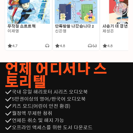
무작정 쇼트트랙
단톡방을 나갔습니다 2
사춘기 대 갱년기
이재영
신은영
제성은
4.7
4.8
4.8
언제 어디서나 스
토리텔
국내 유일 해리포터 시리즈 오디오북
5만권이상의 영어/한국어 오디오북
키즈 모드(어린이 안전 환경)
월정액 무제한 청취
언제든 취소 및 해지 가능
오프라인 액세스를 위한 도서 다운로드