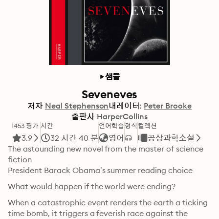
샘플
Seveneves
저자
Neal Stephenson
내레이터:
Peter Brooke
출판사
HarperCollins
1453 평가
시간
언어학습
형식
컬렉션
3.9
32 시간 40 분
영어
공상과학소설
The astounding new novel from the master of science 
fiction

President Barack Obama’s summer reading choice
What would happen if the world were ending?
When a catastrophic event renders the earth a ticking 
time bomb, it triggers a feverish race against the 