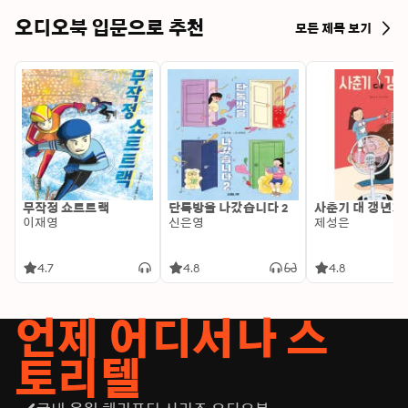
오디오북 입문으로 추천
모든 제목 보기
무작정 쇼트트랙
단톡방을 나갔습니다 2
사춘기 대 갱년기
이재영
신은영
제성은
4.7
4.8
4.8
언제 어디서나 스
토리텔