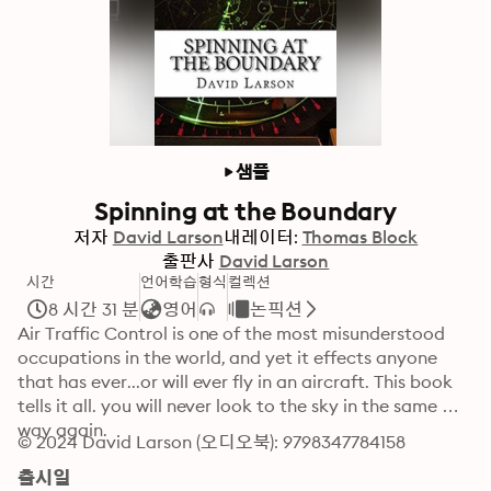
샘플
Spinning at the Boundary
저자
David Larson
내레이터:
Thomas Block
출판사
David Larson
시간
언어학습
형식
컬렉션
8 시간 31 분
영어
논픽션
Air Traffic Control is one of the most misunderstood 
occupations in the world, and yet it effects anyone 
that has ever...or will ever fly in an aircraft. This book 
tells it all. you will never look to the sky in the same 
way again.
© 2024 David Larson (오디오북): 9798347784158
출시일