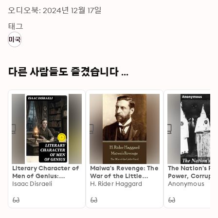
오디오북: 2024년 12월 17일
태그
미국
다른 사람들도 즐겼습니다 ...
Literary Character of
Maiwa's Revenge: The
The Nation's Per
Men of Genius:
War of the Little
Power, Corrupti
Enriched edition.
Isaac Disraeli
Hand
H. Rider Haggard
and Betrayal in 
Anonymous
Drawn from Their
Dystopian Socie
Own Feelings and
Confessions