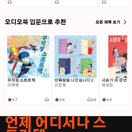
para adaptarte a los
cambios
오디오북 입문으로 추천
모든 제목 보기
무작정 쇼트트랙
단톡방을 나갔습니다 2
사춘기 대 갱년기
이재영
신은영
제성은
4.7
4.8
4.8
언제 어디서나 스