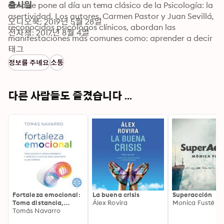
obra se pone al día un tema clásico de la Psicología: la 
출시일
asertividad. Los autores, Carmen Pastor y Juan Sevillá, 
오디오북: 2019년 5월 28일
reconocidos psicólogos clínicos, abordan las 
전자책: 2017년 8월 4일
manifestaciones más comunes como: aprender a decir 
'no', saber pedir ayuda, formular una crítica, etc., pero 
태그
actualizan el concepto de asertividad y lo amplían a 
정보를 주네요
소통
otras áreas como el perdón, la comunicación sexual, la 
relación padres-adolescentes o cómo ligar. Esta es una 
guía útil, con un lenguaje sencillo y práctico, repleta de 
다른 사람들도 즐겼습니다 ...
ejemplos de situaciones de la vida cotidiana en los que 
cualquier lector puede verse reflejado.
Fortaleza emocional:
La buena crisis
Superacción
Toma distancia,
Álex Rovira
Monica Fusté
piensa diferente y
Tomás Navarro
atrévete a actuar