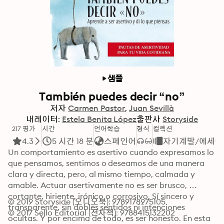
샘플
También puedes decir “no”
저자
Carmen Pastor
Juan Sevillà
내레이터:
Estela Benita López
출판사
Storyside
217 평가
시간
언어학습
형식
컬렉션
4.3
5 시간 18 분
스페인어
자기계발/에세이
Un comportamiento es asertivo cuando expresamos lo 
que pensamos, sentimos o deseamos de una manera 
clara y directa, pero, al mismo tiempo, calmada y 
amable. Actuar asertivamente no es ser brusco, 
cortante, hiriente, irónico o corrosivo. Sí sincero y 
© 2019 Storyside (오디오북): 9789178975105
transparente, sin dobles sentidos ni intenciones 
© 2017 Sello Editorial (전자책): 9788415132202
ocultas. Y por encima de todo, es ser honesto. En esta 