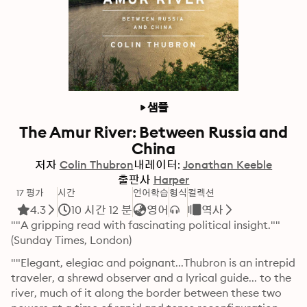
샘플
The Amur River: Between Russia and
China
저자
Colin Thubron
내레이터:
Jonathan Keeble
출판사
Harper
17 평가
시간
언어학습
형식
컬렉션
4.3
10 시간 12 분
영어
역사
""A gripping read with fascinating political insight."" 
(Sunday Times, London)
""Elegant, elegiac and poignant...Thubron is an intrepid 
traveler, a shrewd observer and a lyrical guide... to the 
river, much of it along the border between these two 