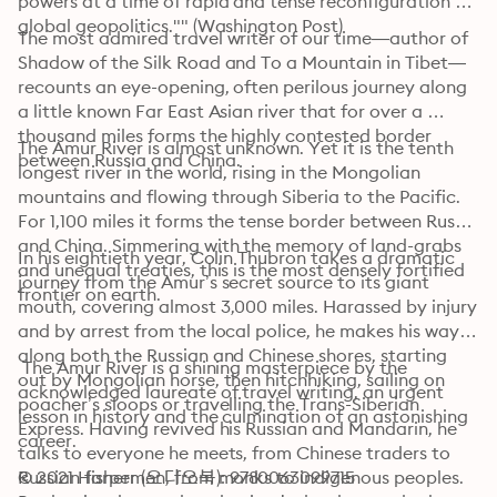
powers at a time of rapid and tense reconfiguration of 
global geopolitics."" (Washington Post)
The most admired travel writer of our time—author of 
Shadow of the Silk Road and To a Mountain in Tibet—
recounts an eye-opening, often perilous journey along 
a little known Far East Asian river that for over a 
thousand miles forms the highly contested border 
The Amur River is almost unknown. Yet it is the tenth 
between Russia and China.
longest river in the world, rising in the Mongolian 
mountains and flowing through Siberia to the Pacific. 
For 1,100 miles it forms the tense border between Russia 
and China. Simmering with the memory of land-grabs 
In his eightieth year, Colin Thubron takes a dramatic 
and unequal treaties, this is the most densely fortified 
journey from the Amur’s secret source to its giant 
frontier on earth. 
mouth, covering almost 3,000 miles. Harassed by injury 
and by arrest from the local police, he makes his way 
along both the Russian and Chinese shores, starting 
 The Amur River is a shining masterpiece by the 
out by Mongolian horse, then hitchhiking, sailing on 
acknowledged laureate of travel writing, an urgent 
poacher’s sloops or travelling the Trans-Siberian 
lesson in history and the culmination of an astonishing 
Express. Having revived his Russian and Mandarin, he 
career.
talks to everyone he meets, from Chinese traders to 
Russian fishermen, from monks to indigenous peoples. 
© 2021 Harper (오디오북): 9780063099715