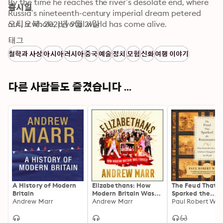
By the time he reaches the river’s desolate end, where 
출시일
Russia’s nineteenth-century imperial dream petered 
오디오북: 2021년 9월 21일
out, a whole, pivotal world has come alive. 
태그
철학과 사상
아시아
러시아
중국
예술
정치
모험
신화
여행 이야기
다른 사람들도 즐겼습니다 ...
A History of Modern
Elizabethans: How
The Feud That
Britain
Modern Britain Was
Sparked the
Andrew Marr
Forged
Andrew Marr
Renaissance: H
Paul Robert Wal
Brunelleschi an
Ghiberti Chang