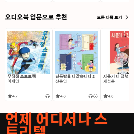
Art World
오디오북 입문으로 추천
모든 제목 보기
무작정 쇼트트랙
단톡방을 나갔습니다 2
사춘기 대 갱년기
이재영
신은영
제성은
4.7
4.8
4.8
언제 어디서나 스
토리텔