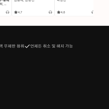
명~중세
김용세, 김병선
박정민
이알찬
김선혜, 정지윤, 노남희, 뭉선생, 윤효식, 이우일, 김선빈, 사회평론 역사연구소
4.7
4.8
4.6
액 무제한 청취
언제든 취소 및 해지 가능