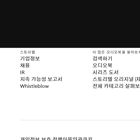
스토리텔
더 많은 오디오북을 찾아보
기업정보
검색하기
채용
오디오북
IR
시리즈 도서
지속 가능성 보고서
스토리텔 오리지널 (
Whistleblow
전체 카테고리 살펴
개인정보 보호 정책
이용약관
쿠키