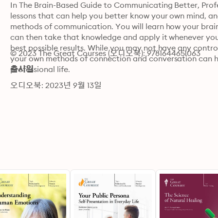
In The Brain-Based Guide to Communicating Better, Profess
lessons that can help you better know your own mind, a
methods of communication. You will learn how your brain 
can then take that knowledge and apply it whenever you 
best possible results. While you may not have any contr
© 2023 The Great Courses (오디오북): 9781644651063
your own methods of connection and conversation can ha
professional life.
출시일
오디오북: 2023년 9월 13일