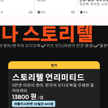
성은
제성은
문명~중세: 고대 문
.8
4.8
4.6
서나 스토리텔
의 영어/한국어 오디오북
키즈 모드(어린이 안전 환경)
월정
인기
스토리텔 언리미티드
5만권 이상의 영어, 한국어 오디오북을 무제한 들
어보세요
13800 원
/월
처음이시라면 30일간 400원