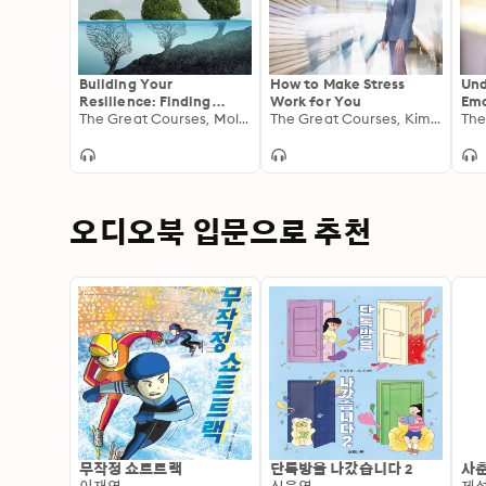
Building Your
How to Make Stress
Und
Resilience: Finding
Work for You
Emo
Meaning in Adversity
The Great Courses, Molly Birkholm
The Great Courses, Kimberlee Bethany Bonura
오디오북 입문으로 추천
무작정 쇼트트랙
단톡방을 나갔습니다 2
사춘