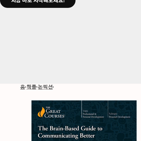
지금 바로 시작해보세요!
홈
책들
논픽션