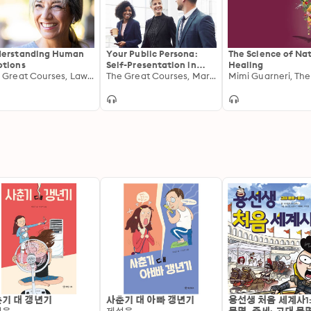
erstanding Human
Your Public Persona:
The Science of Na
tions
Self-Presentation in
Healing
The Great Courses, Lawrence Ian Reed
Everyday Life
The Great Courses, Mark Leary
기 대 갱년기
사춘기 대 아빠 갱년기
용선생 처음 세계사1