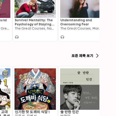
tural
Survival Mentality: The
Understanding and
Overc
Psychology of Staying
Overcoming Fear
Overt
Mimi Guarneri, The Great Courses
Alive
The Great Courses, Nancy Zarse
The Great Courses, Margee Kerr
모든 제목 보기
: 고대
신기한 맛 도깨비 식당 1
쓸 만한 인간
변신 