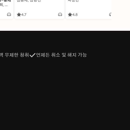
명~중세
김용세, 김병선
박정민
이알찬
김선혜, 정지윤, 노남희, 뭉선생, 윤효식, 이우일, 김선빈, 사회평론 역사연구소
4.7
4.8
4.6
액 무제한 청취
언제든 취소 및 해지 가능