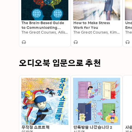
The Brain-Based Guide
How to Make Stress
Und
to Communicating
Work for You
Emo
Better
The Great Courses, Allison Friederichs Atkison
The Great Courses, Kimberlee Bethany Bonura
오디오북 입문으로 추천
무작정 쇼트트랙
단톡방을 나갔습니다 2
사춘