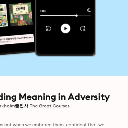
nding Meaning in Adversity
irkholm
출판사
The Great Courses
ms but when we embrace them, confident that we 