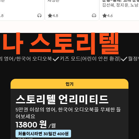
성은
제성은
문명~중세: 고대 문
.8
4.8
4.6
서나 스토리텔
의 영어/한국어 오디오북
키즈 모드(어린이 안전 환경)
월정
인기
스토리텔 언리미티드
5만권 이상의 영어, 한국어 오디오북을 무제한 들
어보세요
13800 원
/월
처음이시라면 30일간 400원