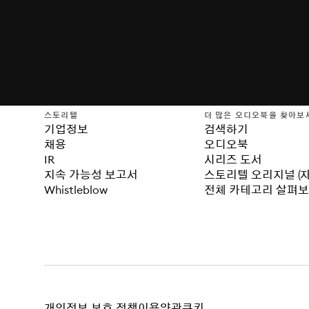
스토리텔
더 많은 오디오북을 찾아보
기업정보
검색하기
채용
오디오북
IR
시리즈 도서
지속 가능성 보고서
스토리텔 오리지널 (
Whistleblow
전체 카테고리 살펴
개인정보 보호 정책
이용약관
쿠키