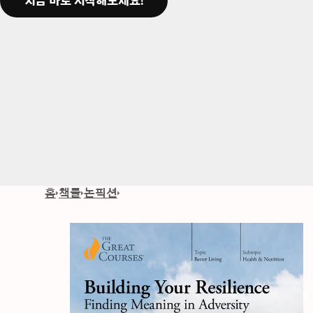
지금 바로 시작해보세요!
홈
책들
논픽션