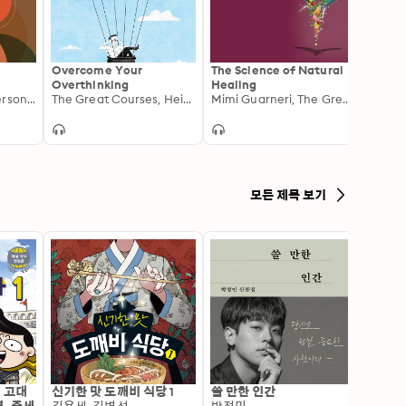
Overcome Your
The Science of Natural
The Sp
Overthinking
Healing
Scien
Catherine A. Sanderson, The Great Courses
The Great Courses, Heidi Sormaz
Mimi Guarneri, The Great Courses
Exper
모든 제목 보기
: 고대
신기한 맛 도깨비 식당 1
쓸 만한 인간
변신 