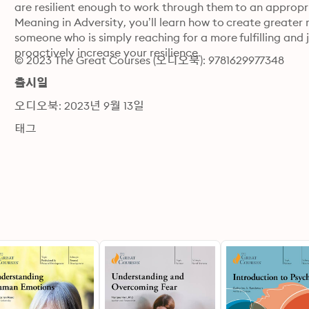
are resilient enough to work through them to an appropriat
Meaning in Adversity, you’ll learn how to create greater 
someone who is simply reaching for a more fulfilling and jo
proactively increase your resilience.
© 2023 The Great Courses (오디오북): 9781629977348
출시일
오디오북: 2023년 9월 13일
태그