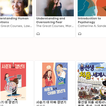
erstanding Human
Understanding and
Introduction to
tions
Overcoming Fear
Psychology
The Great Courses, Lawrence Ian Reed
The Great Courses, Margee Kerr
기 대 갱년기
사춘기 대 아빠 갱년기
용선생 처음 세계사1