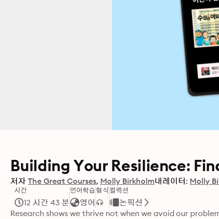
Building Your Resilience: Fi
저자
The Great Courses
Molly Birkholm
내레이터:
Molly B
시간
언어학습
형식
컬렉션
12 시간 43 분
영어
논픽션
Research shows we thrive not when we avoid our proble