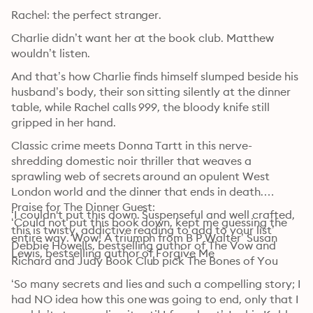
Rachel: the perfect stranger.
Charlie didn’t want her at the book club. Matthew 
wouldn’t listen.
And that’s how Charlie finds himself slumped beside his 
husband’s body, their son sitting silently at the dinner 
table, while Rachel calls 999, the bloody knife still 
gripped in her hand.
Classic crime meets Donna Tartt in this nerve-
shredding domestic noir thriller that weaves a 
sprawling web of secrets around an opulent West 
London world and the dinner that ends in death.

Praise for The Dinner Guest:

‘I couldn't put this down. Suspenseful and well crafted, 
‘Could not put this book down, kept me guessing the 
this is twisty, addictive reading to add to your list’ 
entire way. Wow! A triumph from B P Walter’ Susan 
Debbie Howells, bestselling author of The Vow and 
Lewis, bestselling author of Forgive Me
Richard and Judy Book Club pick The Bones of You
‘So many secrets and lies and such a compelling story; I 
had NO idea how this one was going to end, only that I 