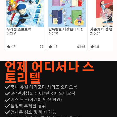
무작정 쇼트트랙
단톡방을 나갔습니다 2
사춘기 대 갱년기
이재영
신은영
제성은
4.7
4.8
4.8
언제 어디서나 스
토리텔
국내 유일 해리포터 시리즈 오디오북
5만권이상의 영어/한국어 오디오북
키즈 모드(어린이 안전 환경)
월정액 무제한 청취
언제든 취소 및 해지 가능