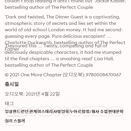
couldn’t stop reading it until I found out’ Jackie Kabler, 
bestselling author of The Perfect Couple
‘Dark and twisted, The Dinner Guest is a captivating, 
atmospheric story of secrets and lies set within the 
world of old-school London money. It had me second-
guessing every page. Pure delicious escapism!’ 
Charlotte Duckworth, bestselling author of The Perfect 
‘Devoured this … Twisty, compelling and full of 
Father
deliciously despicable characters, it had me stumped 
til the final chapters … a smashing read’ Lisa Hall, 
bestselling author of The Perfect Couple
© 2021 One More Chapter (오디오북): 9780008470067
출시일
오디오북: 2021년 4월 22일
태그
잉글랜드
런던
관계
미스테리
사랑
양육
누아르
탐정/형사 소설
현대문학
심리 스릴러