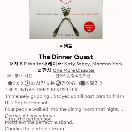
샘플
The Dinner Guest
저자
B P Walter
내레이터:
Katy Sobey
Marston York
출판사
One More Chapter
384 평가
시간
언어학습
형식
컬렉션
3.8
10 시간 6 분
영어
스릴러
THE SUNDAY TIMES BESTSELLER

‘Immensely gripping…Stayed up till past 2am to finish 
this’ Sophie Hannah

Four people walked into the dining room that night. 
One would never leave.

Titus: the perfect son.
Matthew: the perfect husband.
Charlie: the perfect illusion.