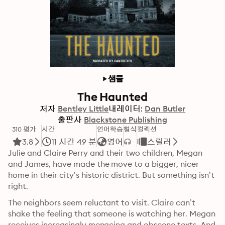
샘플
The Haunted
저자
Bentley Little
내레이터:
Dan Butler
출판사
Blackstone Publishing
310 평가
시간
언어학습
형식
컬렉션
3.8
11 시간 49 분
영어
스릴러
Julie and Claire Perry and their two children, Megan 
and James, have made the move to a bigger, nicer 
home in their city’s historic district. But something isn’t 
right.
The neighbors seem reluctant to visit. Claire can’t 
shake the feeling that someone is watching her. Megan 
receives increasingly menacing and obscene texts. And 