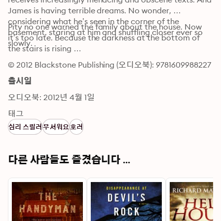
James is having terrible dreams. No wonder, 
considering what he’s seen in the corner of the 
Pity no one warned the family about the house. Now 
basement, staring at him and shuffling closer ever so 
it’s too late. Because the darkness at the bottom of 
slowly.
the stairs is rising …
© 2012 Blackstone Publishing (오디오북): 9781609988227
출시일
오디오북: 2012년 4월 1일
태그
심리 스릴러
무서워요
호러
다른 사람들도 즐겼습니다 ...