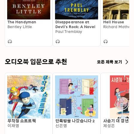
The Handyman
Disappearance at
Hell House
Bentley Little
Devil's Rock: A Novel
Richard Mathes
Paul Tremblay
오디오북 입문으로 추천
모든 제목 보기
무작정 쇼트트랙
단톡방을 나갔습니다 2
사춘기 대 갱년기
이재영
신은영
제성은