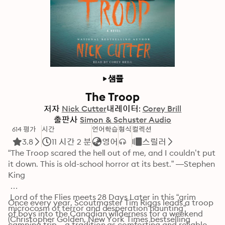
샘플
The Troop
저자
Nick Cutter
내레이터:
Corey Brill
출판사
Simon & Schuster Audio
614 평가
시간
언어학습
형식
컬렉션
3.8
11 시간 2 분
영어
스릴러
“The Troop scared the hell out of me, and I couldn’t put 
it down. This is old-school horror at its best.” —Stephen 
King

 Lord of the Flies meets 28 Days Later in this “grim 
Once every year, Scoutmaster Tim Riggs leads a troop 
microcosm of terror and desperation haunting” 
of boys into the Canadian wilderness for a weekend 
(Christopher Golden, New York Times bestselling 
camping trip—a tradition as comforting and reliable 