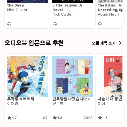
The Deep
Little Heaven: A
The Ritual: An
Nick Cutter
Novel
Unsettling, Spin
Nick Cutter
Chilling Thrille
Adam Nevill
a Major Film
오디오북 입문으로 추천
모든 제목 보기
무작정 쇼트트랙
단톡방을 나갔습니다 2
사춘기 대 갱년기
이재영
신은영
제성은
4.7
4.8
4.8