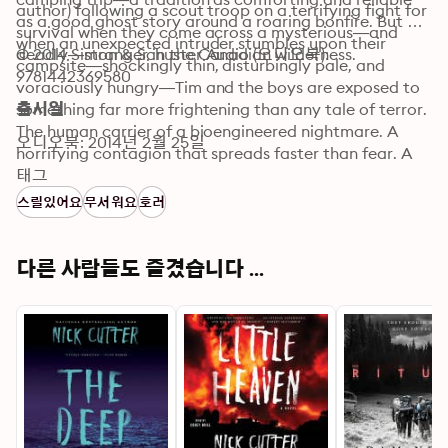
author) following a scout troop on a terrifying fight for 
as a good ghost story around a roaring bonfire. But 
survival when they come across a mysterious—and 
when an unexpected intruder stumbles upon their 
deadly—stranger in the Canadian wilderness.
© 2014 Simon & Schuster Audio (오디오북): 
campsite—shockingly thin, disturbingly pale, and 
9781442369580
voraciously hungry—Tim and the boys are exposed to 
something far more frightening than any tale of terror. 
출시일
The human carrier of a bioengineered nightmare. A 
오디오북: 2014년 2월 25일
horrifying contagion that spreads faster than fear. A 
harrowing struggle for survival with no escape from the 
태그
elements, the infected…or one another.

스릴있어요
무서워요
호러
 Part parasitic horror, part survival thriller—and all-
consuming—this tightly written, edge-of-your-seat 
다른 사람들도 즐겼습니다 ...
thriller takes you deep into the heart of darkness, 
where fear feeds on sanity…and terror hungers for 
more.