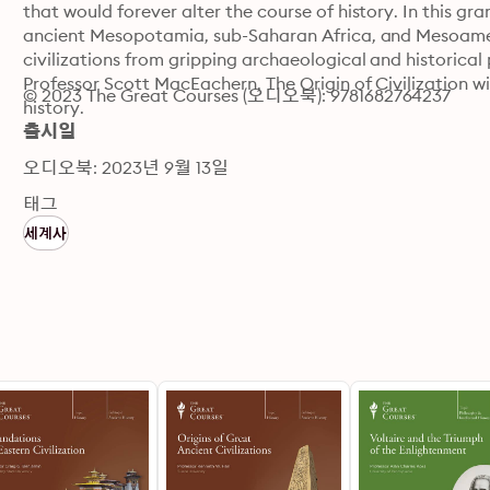
that would forever alter the course of history. In this gra
ancient Mesopotamia, sub-Saharan Africa, and Mesoameri
civilizations from gripping archaeological and historical
Professor Scott MacEachern, The Origin of Civilization wi
© 2023 The Great Courses (오디오북): 9781682764237
history.
출시일
오디오북: 2023년 9월 13일
태그
세계사