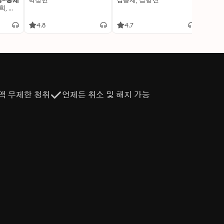
명~중세
박정민
김용세, 김병선
이알찬
김선혜, 정지윤, 노남희, 뭉선생, 윤효식, 이우일, 김선빈, 사회평론 역사연구소
4.8
4.7
4.6
액 무제한 청취
언제든 취소 및 해지 가능