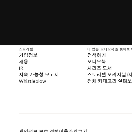
스토리텔
더 많은 오디오북을 찾아보
기업정보
검색하기
채용
오디오북
IR
시리즈 도서
지속 가능성 보고서
스토리텔 오리지널 (
Whistleblow
전체 카테고리 살펴
개인정보 보호 정책
이용약관
쿠키