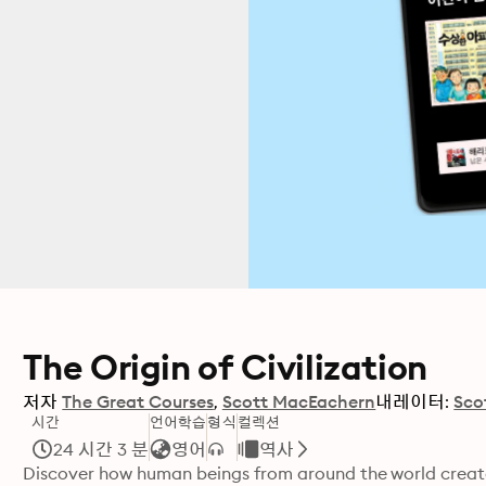
The Origin of Civilization
저자
The Great Courses
Scott MacEachern
내레이터:
Sco
시간
언어학습
형식
컬렉션
24 시간 3 분
영어
역사
Discover how human beings from around the world created