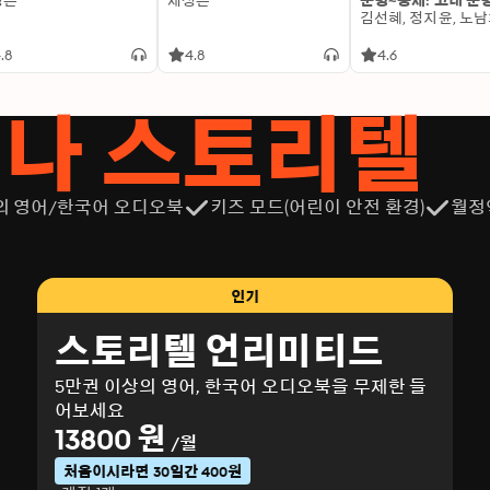
성은
제성은
문명~중세: 고대 문
.8
4.8
4.6
서나 스토리텔
의 영어/한국어 오디오북
키즈 모드(어린이 안전 환경)
월정
인기
스토리텔 언리미티드
5만권 이상의 영어, 한국어 오디오북을 무제한 들
어보세요
13800 원
/월
처음이시라면 30일간 400원