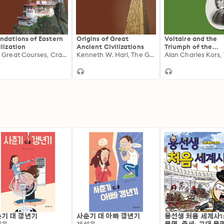
ndations of Eastern
Origins of Great
Voltaire and the
ilization
Ancient Civilizations
Triumph of the
The Great Courses, Craig G. Benjamin
Kenneth W. Harl, The Great Courses
Enlightenment
기 대 갱년기
사춘기 대 아빠 갱년기
용선생 처음 세계사1