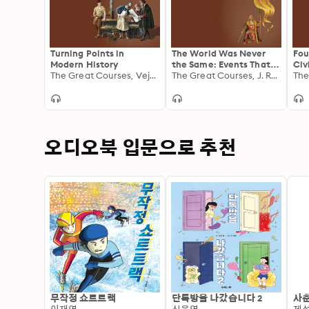
Turning Points in
The World Was Never
Fou
Modern History
the Same: Events That
Civ
The Great Courses, Vejas Gabriel Liulevicius
Changed History
The Great Courses, J. Rufus Fears
오디오북 입문으로 추천
무작정 쇼트트랙
단톡방을 나갔습니다 2
사춘