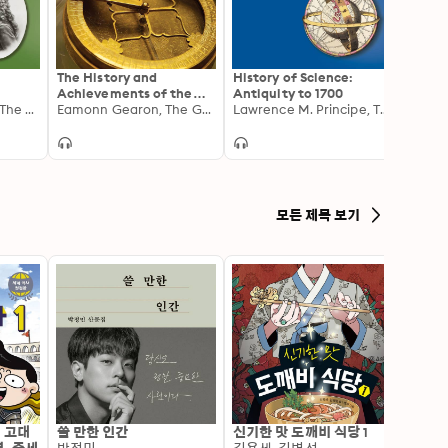
The History and
History of Science:
The R
Achievements of the
Antiquity to 1700
Great 
Alan Charles Kors, The Great Courses
Islamic Golden Age
Eamonn Gearon, The Great Courses
Lawrence M. Principe, The Great Courses
Debat
모든 제목 보기
: 고대
쓸 만한 인간
신기한 맛 도깨비 식당 1
변신 