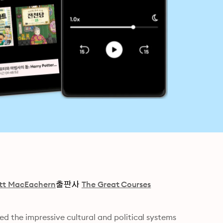
tt MacEachern
출판사
The Great Courses
 the impressive cultural and political systems 