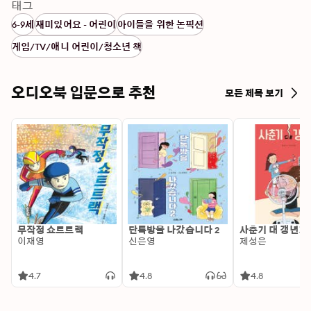
태그
6-9세
재미있어요 - 어린이
아이들을 위한 논픽션
게임/TV/애니 어린이/청소년 책
오디오북 입문으로 추천
모든 제목 보기
무작정 쇼트트랙
단톡방을 나갔습니다 2
사춘기 대 갱년기
이재영
신은영
제성은
4.7
4.8
4.8