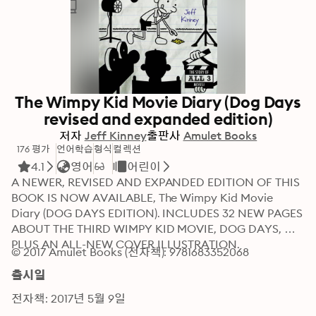
The Wimpy Kid Movie Diary (Dog Days
revised and expanded edition)
저자
Jeff Kinney
출판사
Amulet Books
176 평가
언어학습
형식
컬렉션
4.1
영어
어린이
A NEWER, REVISED AND EXPANDED EDITION OF THIS 
BOOK IS NOW AVAILABLE, The Wimpy Kid Movie 
Diary (DOG DAYS EDITION). INCLUDES 32 NEW PAGES 
ABOUT THE THIRD WIMPY KID MOVIE, DOG DAYS, 
PLUS AN ALL-NEW COVER ILLUSTRATION.
© 2017 Amulet Books (전자책): 9781683352068
출시일
전자책: 2017년 5월 9일