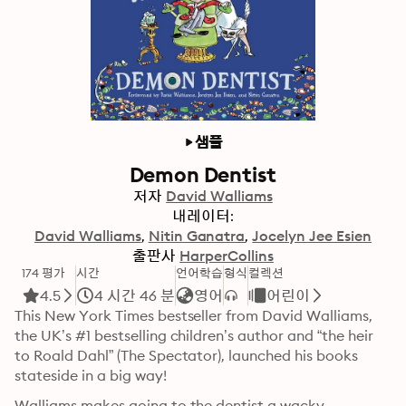
샘플
Demon Dentist
저자
David Walliams
내레이터:
David Walliams
Nitin Ganatra
Jocelyn Jee Esien
출판사
HarperCollins
174 평가
시간
언어학습
형식
컬렉션
4.5
4 시간 46 분
영어
어린이
This New York Times bestseller from David Walliams, 
the UK’s #1 bestselling children’s author and “the heir 
to Roald Dahl” (The Spectator), launched his books 
stateside in a big way!
Walliams makes going to the dentist a wacky 