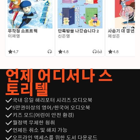
무작정 쇼트트랙
단톡방을 나갔습니다 2
사춘기 대 갱년기
이재영
신은영
제성은
4.7
4.8
4.8
언제 어디서나 스
토리텔
국내 유일 해리포터 시리즈 오디오북
5만권이상의 영어/한국어 오디오북
키즈 모드(어린이 안전 환경)
월정액 무제한 청취
언제든 취소 및 해지 가능
오프라인 액세스를 위한 도서 다운로드