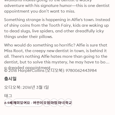
adventure with his signature humor—this is one dentist 
appointment you don’t want to miss.
Something strange is happening in Alfie's town. Instead 
of shiny coins from the Tooth Fairy, kids are waking up 
to dead slugs, live spiders, and other dreadfully icky 
things under their pillows.
Who would do something so horrific? Alfie is sure that 
Miss Root, the creepy new dentist in town, is behind it 
all. There's nothing Alfie hates more than going to the 
dentist, but to solve this mystery, he may have to book 
a dreaded appointment….
© 2016 HarperCollins (오디오북): 9780062443984
출시일
오디오북: 2016년 3월 1일
태그
6-9세
재미있어요 - 어린이
모험
마법
마녀
학교