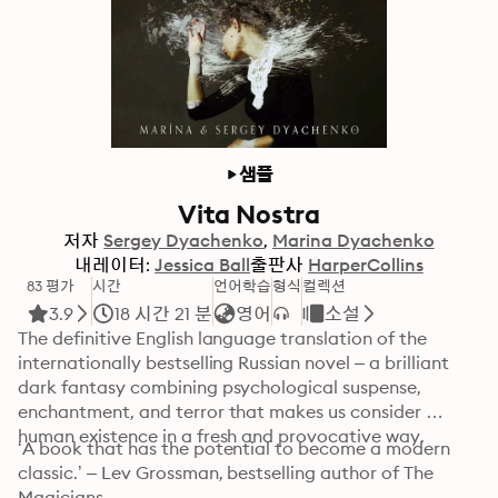
샘플
Vita Nostra
저자
Sergey Dyachenko
Marina Dyachenko
내레이터:
Jessica Ball
출판사
HarperCollins
83 평가
시간
언어학습
형식
컬렉션
3.9
18 시간 21 분
영어
소설
The definitive English language translation of the 
internationally bestselling Russian novel – a brilliant 
dark fantasy combining psychological suspense, 
enchantment, and terror that makes us consider 
human existence in a fresh and provocative way.
‘A book that has the potential to become a modern 
classic.’ – Lev Grossman, bestselling author of The 
Magicians