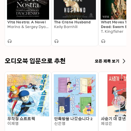
Vita Nostra: A Novel
The Crane Husband
What Moves Th
Marina & Sergey Dyachenko
Kelly Barnhill
Dead: Sworn Sol
Book 1
T. Kingfisher
오디오북 입문으로 추천
모든 제목 보기
무작정 쇼트트랙
단톡방을 나갔습니다 2
사춘기 대 갱년기
이재영
신은영
제성은