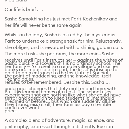
Our life is brief . . .
Sasha Samokhina has just met Farit Kozhenikov and 
her life will never be the same again.
Whilst on holiday, Sasha is asked by the mysterious 
Farit to undertake a strange task for him. Reluctantly, 
she obliges, and is rewarded with a shining golden coin. 
The more tasks she performs, the more coins Sasha 
receives until Farit instructs her – against the wishes of 
Sasha quickly discovers this is no ordinary school. The 
her family – to travel to a remote village and use her 
books are impossible to read, the lessons obscure to 
gold to gain entrance to the Institute of Special 
the point of maddening, and the knowledge itself 
Technologies.
refuses to be remembered. Despite this, Sasha 
undergoes changes that defy matter and time; with 
But this learning comes at a cost. The school uses 
experiences that are nothing like what she could have 
terror and coercion to keep students in line: should 
dreamed of before… but which are suddenly all she 
they transgress at all, their families pay a terrible 
could ever want.
price…
A complex blend of adventure, magic, science, and 
philosophy, expressed through a distinctly Russian 