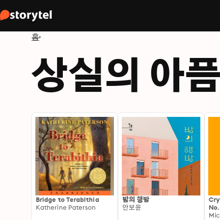
홈
상실의 아
Bridge to Terabithia
밤의 행방
Cry
Katherine Paterson
안보윤
No.
bes
Mic