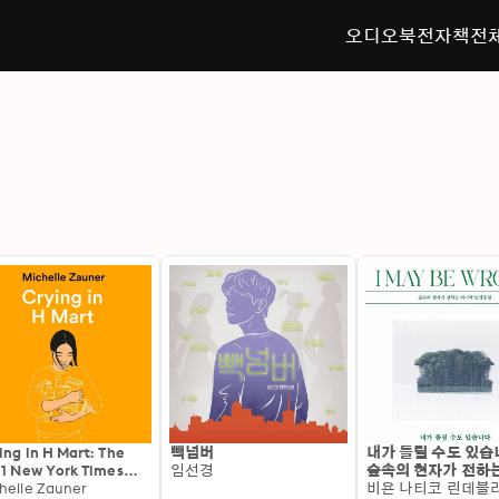
오디오북
전자책
전
픔
ing in H Mart: The
빽넘버
내가 틀릴 수도 있습
 1 New York Times
임선경
숲속의 현자가 전하
tselling memoir from
helle Zauner
막 인생 수업
비욘 나티코 린데블