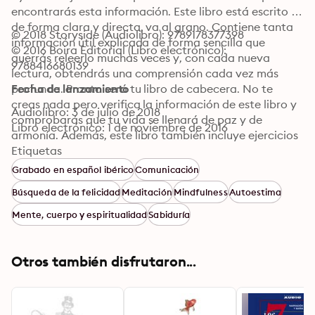
encontrarás esta información. Este libro está escrito 
de forma clara y directa, va al grano. Contiene tanta 
© 2018 Storyside (Audiolibro): 9789178377398
información útil explicada de forma sencilla que 
© 2016 Boira Editorial (Libro electrónico): 
querrás releerlo muchas veces y, con cada nueva 
9788416680139
lectura, obtendrás una comprensión cada vez más 
profunda. Pronto será tu libro de cabecera. No te 
Fecha de lanzamiento
creas nada pero verifica la información de este libro y 
Audiolibro: 3 de julio de 2018
comprobarás que tu vida se llenará de paz y de 
Libro electrónico: 1 de noviembre de 2016
armonía. Además, este libro también incluye ejercicios 
prácticos para integrar su contenido en la vida 
Etiquetas
cotidiana. No buscamos llenar tu cabeza de teoría, 
Grabado en español ibérico
Comunicación
sino transformar tu vida de forma práctica y real. 
Búsqueda de la felicidad
Meditación
Mindfulness
Autoestima
Ojalá este libro también marque para ti un antes y un 
después.
Mente, cuerpo y espiritualidad
Sabiduría
Otros también disfrutaron...