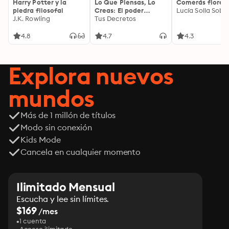
Harry Potter y la
Lo Que Piensas, Lo
Comerás flores
piedra filosofal
Creas: El poder
Lucía Solla Sobra
J.K. Rowling
invisible de tus
Tus Decretos
palabras, tu mente y
tu energía para
4.8
4.7
4.3
transformar tu
realidad desde
adentro
Explora nuevos
mundos
Más de 1 millón de títulos
Modo sin conexión
Kids Mode
Cancela en cualquier momento
Ilimitado Mensual
Escucha y lee sin límites.
$169
/mes
1 cuenta