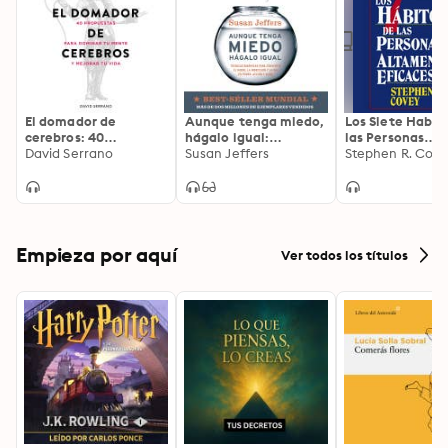
El domador de
Aunque tenga miedo,
Los Siete Habit
cerebros: 40
hágalo igual:
las Personas
propuestas para
David Serrano
Técnicas dinámicas
Susan Jeffers
Altamente Efic
Stephen R. Cov
dominar tu mente y
para convertir el
mejorar tu vida
miedo, la indecisión y
la ira en poder, acción
y amor
Empieza por aquí
Ver todos los títulos