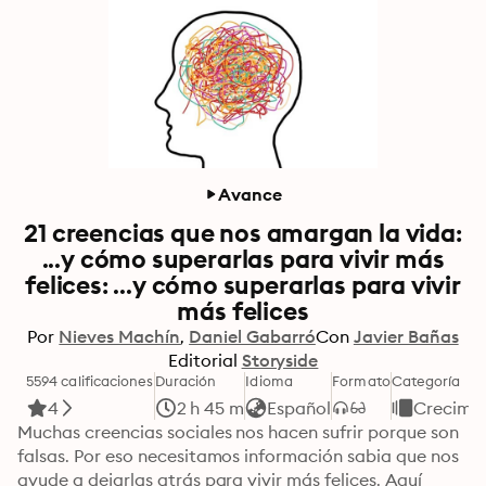
Avance
21 creencias que nos amargan la vida:
...y cómo superarlas para vivir más
felices: ...y cómo superarlas para vivir
más felices
Por
Nieves Machín
Daniel Gabarró
Con
Javier Bañas
Editorial
Storyside
5594 calificaciones
Duración
Idioma
Formato
Categoría
4
2 h 45 m
Español
Crecimie
Muchas creencias sociales nos hacen sufrir porque son 
falsas. Por eso necesitamos información sabia que nos 
ayude a dejarlas atrás para vivir más felices. Aquí 