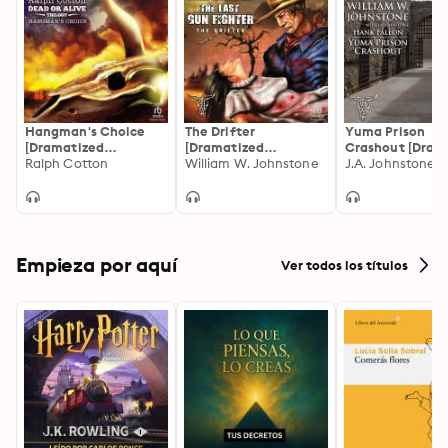
Hangman's Choice
The Drifter
Yuma Prison
[Dramatized
[Dramatized
Crashout [Dram
Adaptation]: Dead or
Ralph Cotton
Adaptation]: The Last
William W. Johnstone
Adaptation]: H
Alive Trilogy 1
Gunfighter 1
Fallon 1
Empieza por aquí
Ver todos los títulos