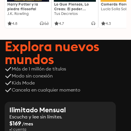
Harry Potter y la
Lo Que Piensas, Lo
Comerás flores
piedra filosofal
Creas: El poder
Lucía Solla Sobra
J.K. Rowling
invisible de tus
Tus Decretos
palabras, tu mente y
tu energía para
4.8
4.7
4.3
transformar tu
realidad desde
adentro
Explora nuevos
mundos
Más de 1 millón de títulos
Modo sin conexión
Kids Mode
Cancela en cualquier momento
Ilimitado Mensual
Escucha y lee sin límites.
$169
/mes
1 cuenta