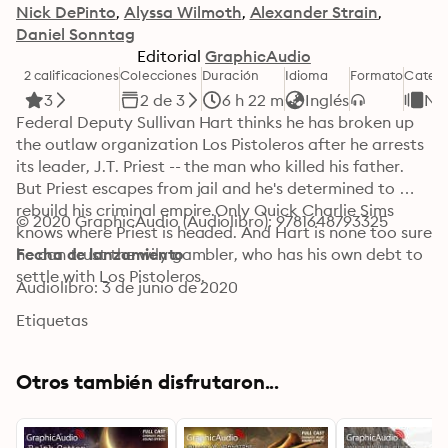
Nick DePinto
Alyssa Wilmoth
Alexander Strain
Daniel Sonntag
Editorial
GraphicAudio
2 calificaciones
Colecciones
Duración
Idioma
Formato
Catego
3
2 de 3
6 h 22 m
Inglés
No
Federal Deputy Sullivan Hart thinks he has broken up 
the outlaw organization Los Pistoleros after he arrests 
its leader, J.T. Priest -- the man who killed his father. 
But Priest escapes from jail and he's determined to 
rebuild his criminal empire.Only Quick Charlie Sims 
© 2020 GraphicAudio (Audiolibro): 9781648793325
knows where Priest is headed. And Hart is none too sure 
he can trust the wily gambler, who has his own debt to 
Fecha de lanzamiento
settle with Los Pistoleros.
Audiolibro: 3 de junio de 2020
Etiquetas
Otros también disfrutaron...