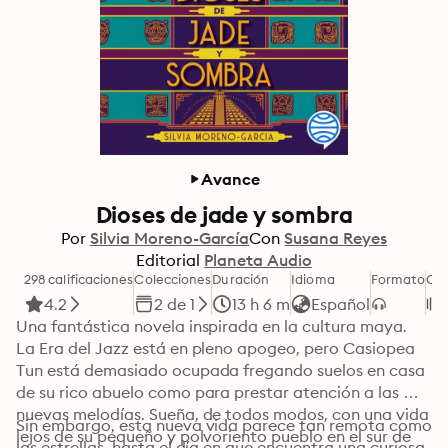
Avance
Dioses de jade y sombra
Por
Silvia Moreno-García
Con
Susana Reyes
Editorial
Planeta Audio
298 calificaciones
Colecciones
Duración
Idioma
Formato
Cat
4.2
2 de 1
13 h 6 m
Español
Una fantástica novela inspirada en la cultura maya.

La Era del Jazz está en pleno apogeo, pero Casiopea 
Tun está demasiado ocupada fregando suelos en casa 
de su rico abuelo como para prestar atención a las 
nuevas melodías. Sueña, de todos modos, con una vida 
Sin embargo, esta nueva vida parece tan remota como 
lejos de su pequeño y polvoriento pueblo en el sur de 
las estrellas, hasta el día en que encuentra una curiosa 