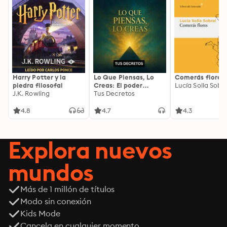
Harry Potter y la
Lo Que Piensas, Lo
Comerás flores
piedra filosofal
Creas: El poder
Lucía Solla Sobra
J.K. Rowling
invisible de tus
Tus Decretos
palabras, tu mente y
tu energía para
4.8
4.7
4.3
transformar tu
realidad desde
adentro
Explora nuevos
mundos
Más de 1 millón de títulos
Modo sin conexión
Kids Mode
Cancela en cualquier momento