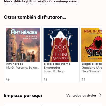
México
Mitología
Fantasía
Ficción contemporánea
Otros también disfrutaron...
Antihéroes
El ciclo del Eterno
Siega: el arco de
Iria G. Parente, Selene M. Pascual
Emperador
Guadana (Arc of
Laura Gallego
Scythe)
Neal Shusterma
Empieza por aquí
Ver todos los títulos