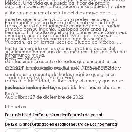
México. Una vida que pueda calificar de propia.
caja de madera en la habitación de su abuelo. La abre 
y libera sin querer el espíritu del dios maya de la 
muerte, que le pide ayuda para poder recuperar su 
En compañía de un dios extrañamente seductor y 
trono, que está actualmente en manos de su traidor 
armada con su ingenio, Casiopea comienza su 
hermano. El fracaso significaría la muerte de Casiopea, 
aventura, una odisea que la llevará por las selvas de 
pero el éxito podría hacer realidad sus sueños.
Yucatán, las brillantes luces de Ciudad de México, 
hasta sumergirla en las oscuras profundidades del 
 «Calificado como uno de los mejores libros del año por 
inframundo maya.

NPR» —Tor.com
«Un fascinante cuento de hadas que encuentra sus 
raíces en la mitología mexicana […] Dioses de jade y 
© 2022 Planeta Audio (Audiolibro): 9788445015216
sombra es un cuento de hadas mágico que gira en 
Traductores: Isabel Murillo Fort
torno a la identidad, la libertad y el amor, y que no se 
parece a nada que hayas podido leer hasta ahora. » —
Fecha de lanzamiento
Bustle
Audiolibro: 27 de diciembre de 2022
Etiquetas
Fantasía histórica
Fantasía mítica
Fantasía de portal
De 12 a 15 años
Grabado en español neutro de Latinoamérica