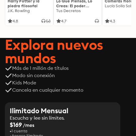
Harry Potter y la
Lo Que Piensas, Lo
Comerás flores
piedra filosofal
Creas: El poder
Lucía Solla Sobra
J.K. Rowling
invisible de tus
Tus Decretos
palabras, tu mente y
tu energía para
4.8
4.7
4.3
transformar tu
realidad desde
adentro
Explora nuevos
mundos
Más de 1 millón de títulos
Modo sin conexión
Kids Mode
Cancela en cualquier momento
Ilimitado Mensual
Escucha y lee sin límites.
$169
/mes
1 cuenta
Acceso ilimitado