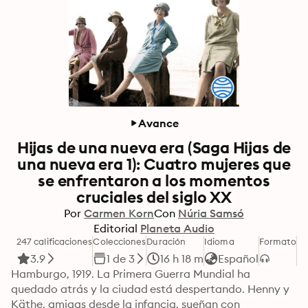
Avance
Hijas de una nueva era (Saga Hijas de
una nueva era 1): Cuatro mujeres que
se enfrentaron a los momentos
cruciales del siglo XX
Por
Carmen Korn
Con
Núria Samsó
Editorial
Planeta Audio
247 calificaciones
Colecciones
Duración
Idioma
Formato
Ca
3.9
1 de 3
16 h 18 m
Español
Hamburgo, 1919. La Primera Guerra Mundial ha 
quedado atrás y la ciudad está despertando. Henny y 
Käthe, amigas desde la infancia, sueñan con 