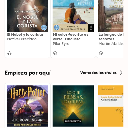
La historia de cuatro mujeres que, entre dos guerras, 
libraron sus propias batallas.
El Nobel y la corista
Mi color favorito es
La lengua de lo
Nativel Preciado
verte: Finalista
secretos
Premio Planeta 2014
Pilar Eyre
Martín Abrisket
Empieza por aquí
Ver todos los títulos