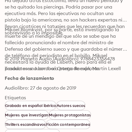
Ha dejado atrás Estocolmo, lleva un nuevo peinado y 
se ha quitado los piercings. Podría pasar por una 
ejecutiva más. Pero las ejecutivas no ocultan una 
pistola bajo la americana, no son hackers expertas ni 
llevan cicatrices ni tatuajes que les recuerdan que han 
Mikael Blomkvist, por su parte, está investigando la 
sobrevivido a lo imposible.
muerte de un mendigo del que sólo se sabe que ha 
fallecido pronunciando el nombre del ministro de 
Defensa del gobierno sueco y que guardaba el número 
de teléfono del periodista en el bolsillo. Mikael 
© 2019 Planeta Audio (Audiolibro): 9788423356478
necesitará la ayuda de Lisbeth, pero para ella el 
pasado es una bomba a punto de explotar.
Traductores: Juan José Ortega Román, Martin Lexell
Fecha de lanzamiento
Audiolibro: 27 de agosto de 2019
Etiquetas
Grabado en español ibérico
Autores suecos
Mujeres que investigan
Mujeres protagonistas
Thrillers escandinavos
Ficción contemporánea