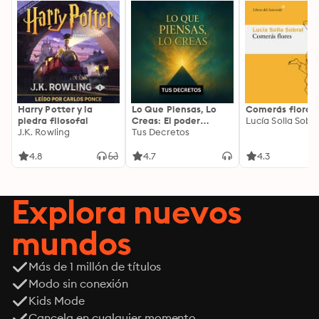
Harry Potter y la
Lo Que Piensas, Lo
Comerás flores
piedra filosofal
Creas: El poder
Lucía Solla Sobra
J.K. Rowling
invisible de tus
Tus Decretos
palabras, tu mente y
tu energía para
4.8
4.7
4.3
transformar tu
realidad desde
adentro
Explora nuevos
mundos
Más de 1 millón de títulos
Modo sin conexión
Kids Mode
Cancela en cualquier momento