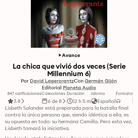
Avance
La chica que vivió dos veces (Serie
Millennium 6)
Por
David Lagercrantz
Con
Germán Gijón
Editorial
Planeta Audio
847 calificaciones
Colecciones
Duración
Idioma
Formato
Ca
3.8
6 de 8
12 h 5 m
Español
Lisbeth Salander está preparada para la batalla final 
contra la única persona que, siendo idéntica a ella, es 
su opuesta en todo: su hermana Camilla. Pero esta vez, 
Lisbeth tomará la iniciativa.