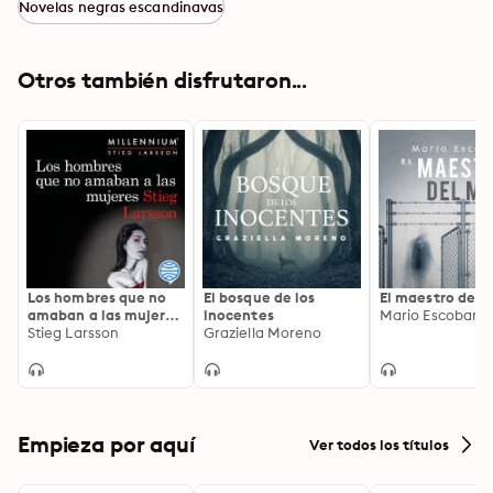
Novelas negras escandinavas
Otros también disfrutaron...
Los hombres que no
El bosque de los
El maestro del 
amaban a las mujeres
inocentes
Mario Escobar
(Serie Millennium 1)
Stieg Larsson
Graziella Moreno
Empieza por aquí
Ver todos los títulos