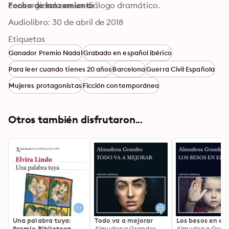
convergiendo en un diálogo dramático.
Fecha de lanzamiento
Audiolibro: 30 de abril de 2018
Etiquetas
Ganador Premio Nadal
Grabado en español ibérico
Para leer cuando tienes 20 años
Barcelona
Guerra Civil Española
Mujeres protagonistas
Ficción contemporánea
Otros también disfrutaron...
Una palabra tuya:
Todo va a mejorar
Los besos en el
Premio Biblioteca
Almudena Grandes
Almudena Gran