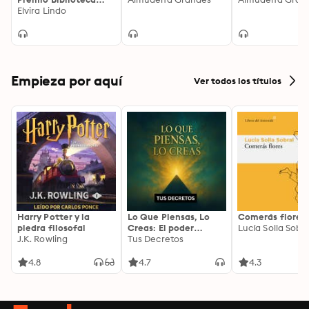
Breve 2005
Elvira Lindo
Empieza por aquí
Ver todos los títulos
Harry Potter y la
Lo Que Piensas, Lo
Comerás flores
piedra filosofal
Creas: El poder
Lucía Solla Sobra
J.K. Rowling
invisible de tus
Tus Decretos
palabras, tu mente y
tu energía para
4.8
4.7
4.3
transformar tu
realidad desde
adentro