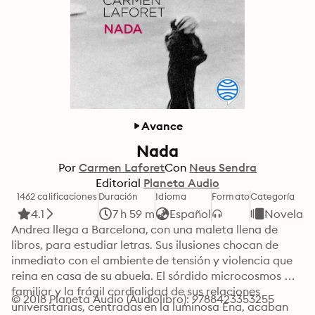
Avance
Nada
Por
Carmen Laforet
Con
Neus Sendra
Editorial
Planeta Audio
1462 calificaciones
Duración
Idioma
Formato
Categoría
4.1
7 h 59 m
Español
Novelas
Andrea llega a Barcelona, con una maleta llena de 
libros, para estudiar letras. Sus ilusiones chocan de 
inmediato con el ambiente de tensión y violencia que 
reina en casa de su abuela. El sórdido microcosmos 
familiar y la frágil cordialidad de sus relaciones 
© 2018 Planeta Audio (Audiolibro): 9788423353255
universitarias, centradas en la luminosa Ena, acaban 