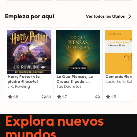
Empieza por aquí
Ver todos los títulos
Harry Potter y la
Lo Que Piensas, Lo
Comerás flores
piedra filosofal
Creas: El poder
Lucía Solla Sobra
J.K. Rowling
invisible de tus
Tus Decretos
palabras, tu mente y
tu energía para
4.8
4.7
4.3
transformar tu
realidad desde
adentro
Explora nuevos
mundos