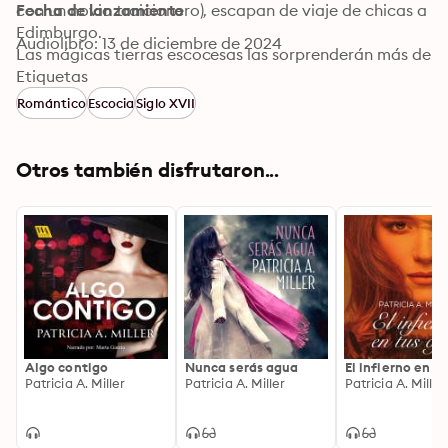
con un novio traicionero), escapan de viaje de chicas a 
Fecha de lanzamiento
Edimburgo.

Audiolibro: 13 de diciembre de 2024
Las mágicas tierras escocesas las sorprenderán más de 
lo que esperaban y cambiarán el rumbo que tenían 
Etiquetas
planificado por uno mucho más tentador. Y, aunque 
Romántico
Escocia
Siglo XVII
allí donde van a ir a parar no tendrán ni crema de 
manos ni cobertura del móvil, a cambio encontrarán 
un castillo, highlanders apasionados e, incluso, un 
Otros también disfrutaron...
eterno amor que nunca se apaga.
Algo contigo
Nunca serás agua
El infierno en tu
Patricia A. Miller
Patricia A. Miller
Patricia A. Miller