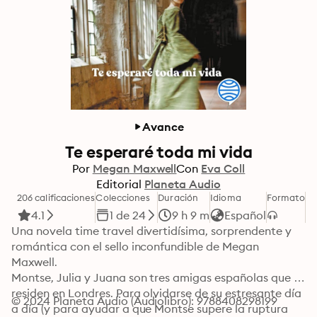
Avance
Te esperaré toda mi vida
Por
Megan Maxwell
Con
Eva Coll
Editorial
Planeta Audio
206 calificaciones
Colecciones
Duración
Idioma
Formato
Ca
4.1
1 de 24
9 h 9 m
Español
Una novela time travel divertidísima, sorprendente y 
romántica con el sello inconfundible de Megan 
Maxwell.

Montse, Julia y Juana son tres amigas españolas que 
residen en Londres. Para olvidarse de su estresante día 
© 2024 Planeta Audio (Audiolibro): 9788408298199
a día (y para ayudar a que Montse supere la ruptura 