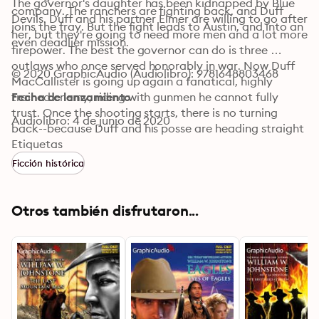
The governor's daughter has been kidnapped by Blue 
company. The ranchers are fighting back, and Duff 
Devils. Duff and his partner Elmer are willing to go after 
joins the fray. But the fight leads to Austin, and into an 
her, but they're going to need more men and a lot more 
even deadlier mission. 
firepower. The best the governor can do is three 
outlaws who once served honorably in war. Now Duff 
© 2020 GraphicAudio (Audiolibro): 9781648803468
MacCallister is going up again a fanatical, highly 
trained enemy, riding with gunmen he cannot fully 
Fecha de lanzamiento
trust. Once the shooting starts, there is no turning 
Audiolibro: 4 de junio de 2020
back--because Duff and his posse are heading straight 
into the bloody depths of hell.
Etiquetas
Ficción histórica
Otros también disfrutaron...