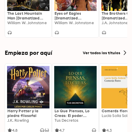
The Last Mountain
Eyes of Eagles
The Brothers O'
Man [Dramatized
[Dramatized
[Dramatized
Adaptation]: Smoke
William W. Johnstone
Adaptation]: Eagles 1
William W. Johnstone
Adaptation]: Br
Jensen: The Mountain
O'Brien 1
Man 1
Empieza por aquí
Ver todos los títulos
Harry Potter y la
Lo Que Piensas, Lo
Comerás flores
piedra filosofal
Creas: El poder
Lucía Solla Sobra
J.K. Rowling
invisible de tus
Tus Decretos
palabras, tu mente y
tu energía para
4.8
4.7
4.3