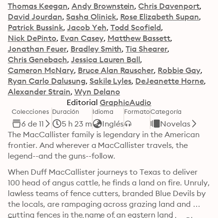
Thomas Keegan
Andy Brownstein
Chris Davenport
David Jourdan
Sasha Olinick
Rose Elizabeth Supan
Patrick Bussink
Jacob Yeh
Todd Scofield
Nick DePinto
Evan Casey
Matthew Bassett
Jonathan Feuer
Bradley Smith
Tia Shearer
Chris Genebach
Jessica Lauren Ball
Cameron McNary
Bruce Alan Rauscher
Robbie Gay
Ryan Carlo Dalusung
Sakile Lyles
DeJeanette Horne
Alexander Strain
Wyn Delano
Editorial
GraphicAudio
Colecciones
Duración
Idioma
Formato
Categoría
6 de 11
5 h 23 m
Inglés
Novelas
The MacCallister family is legendary in the American 
frontier. And wherever a MacCallister travels, the 
legend--and the guns--follow. 
When Duff MacCallister journeys to Texas to deliver 
100 head of angus cattle, he finds a land on fire. Unruly, 
lawless teams of fence cutters, branded Blue Devils by 
the locals, are rampaging across grazing land and 
cutting fences in the name of an eastern land 