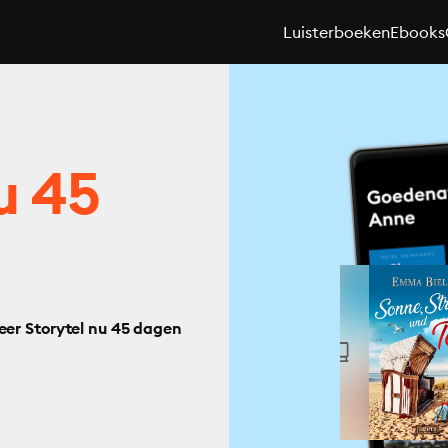
Luisterboeken
Ebooks
u 45
eer Storytel nu 45 dagen