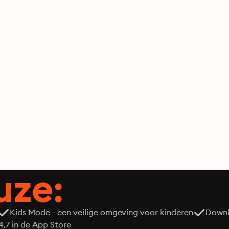
uze:
Kids Mode - een veilige omgeving voor kinderen
Downl
7 in de App Store