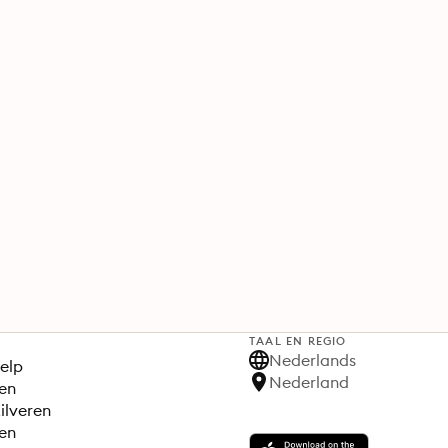
TAAL EN REGIO
S
Nederlands
elp
Nederland
en
ilveren
en