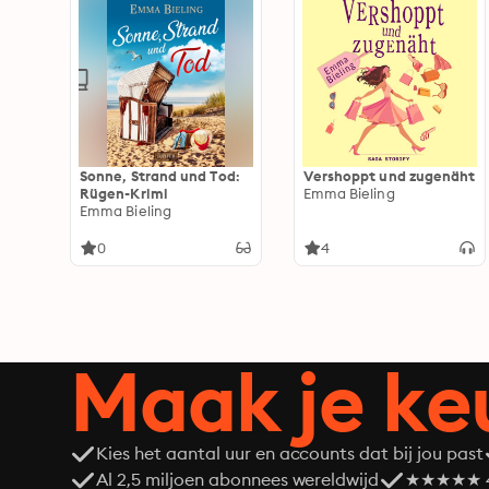
Sonne, Strand und Tod:
Vershoppt und zugenäht
Rügen-Krimi
Emma Bieling
Emma Bieling
0
4
Maak je ke
Kies het aantal uur en accounts dat bij jou past
Al 2,5 miljoen abonnees wereldwijd
★★★★★ 4,