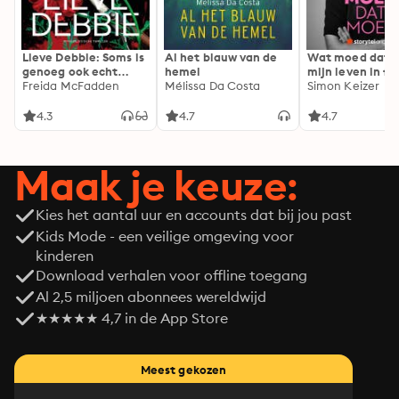
Lieve Debbie: Soms is
Al het blauw van de
Wat moed dat 
genoeg ook echt
hemel
mijn leven in fl
genoeg...
Freida McFadden
Mélissa Da Costa
Simon Keizer
4.3
4.7
4.7
Maak je keuze:
Kies het aantal uur en accounts dat bij jou past
Kids Mode - een veilige omgeving voor
kinderen
Download verhalen voor offline toegang
Al 2,5 miljoen abonnees wereldwijd
★★★★★ 4,7 in de App Store
Meest gekozen