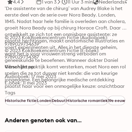
4.4
1 van 3
11 Uur 3 min
Nederlands
‘De assistente van de chirurg’ van Audrey Blake is het 
eerste deel van de serie over Nora Beady. Londen, 
1845. Nadat haar hele familie is overleden aan cholera, 
groeit Nora Beady op bij chirurg Horace Croft. Daar 
ontwikkelt ze zich tot een onmisbare assistente: ze 
© 2023 KokBoekencentrum Fictie (Audioboek): 
plaatst hechtingen, maakt anatomische illustraties en 
9789029734639
voert experimenten uit. Alles in het diepste geheim, 
© 2023 KokBoekencentrum Fictie (E-boek): 
want het is voor vrouwen streng verboden om 
9789029734387
geneeskunde te beoefenen. Wanneer dokter Daniel 
Gibson de praktijk komt versterken, moet Nora een rol 
Verschijnt op
spelen die ze tot dusver niet kende: die van keurige 
Audioboek: 17 mei 2023
jongedame. Een belangrijke medische ontdekking 
E-boek: 11 mei 2023
plaatst haar voor een onmogelijke keuze: onzichtbaar 
blijven en haar mannelijke collega’s de eer geven, of 
Tags
laten zien wat ze kan, met alle gevolgen van dien?
Historische fictie
Londen
Debuut
Historische romantiek
19e eeuw
Anderen genoten ook van...