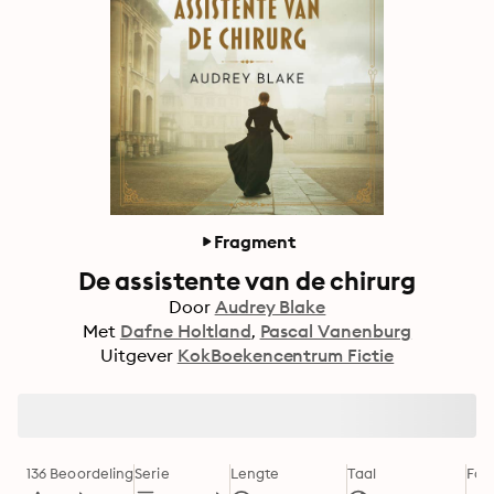
Fragment
De assistente van de chirurg
Door
Audrey Blake
Met
Dafne Holtland
Pascal Vanenburg
Uitgever
KokBoekencentrum Fictie
136 Beoordeling
Serie
Lengte
Taal
For