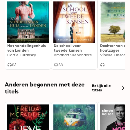
Het vondelingenhuis
De school voor
Dochter van de
van Londen
tweede kansen
houtzager
Carrie Turansky
Amanda Skenandore
Vibeke Olsson
Anderen begonnen met deze
Bekijk alle
titels
titels