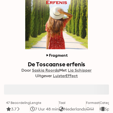
Fragment
De Toscaanse erfenis
Door
Saskia Roorda
Met
Lia Schipper
Uitgever
LuisterEffect
47 Beoordeling
Lengte
Taal
Formaat
Categor
3.7
7 Uur 48 min
Nederlands
Spa