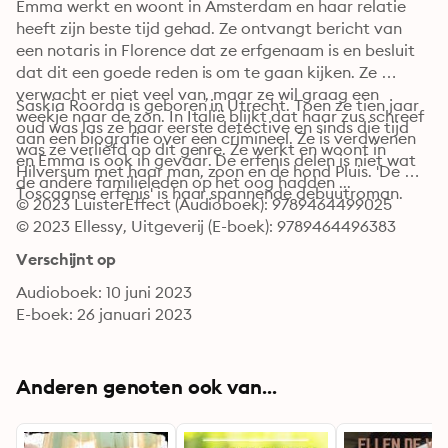
Emma werkt en woont in Amsterdam en haar relatie 
heeft zijn beste tijd gehad. Ze ontvangt bericht van 
een notaris in Florence dat ze erfgenaam is en besluit 
dat dit een goede reden is om te gaan kijken. Ze 
verwacht er niet veel van, maar ze wil graag een 
Saskia Roorda is geboren in Utrecht. Toen ze tien jaar 
weekje naar de zon. In Italië blijkt dat haar zus schreef 
oud was las ze haar eerste detective en sinds die tijd 
aan een biografie over een crimineel. Ze is verdwenen 
was ze verliefd op dit genre. Ze werkt en woont in 
en Emma is ook in gevaar. De erfenis delen is niet wat 
Hilversum met haar man, zoon en de hond Pluis. 'De 
de andere familieleden op het oog hadden ...
Toscaanse erfenis' is haar spannende debuutroman.
© 2023 LuisterEffect (Audioboek): 9789464499025
© 2023 Ellessy, Uitgeverij (E-boek): 9789464496383
Verschijnt op
Audioboek: 10 juni 2023
E-boek: 26 januari 2023
Anderen genoten ook van...