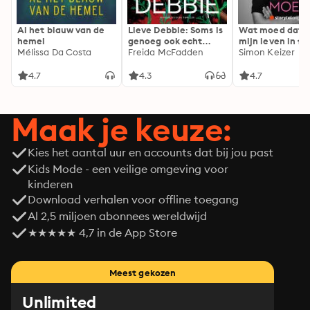
Al het blauw van de
Lieve Debbie: Soms is
Wat moed dat 
hemel
genoeg ook echt
mijn leven in fl
Mélissa Da Costa
genoeg...
Freida McFadden
Simon Keizer
4.7
4.3
4.7
Maak je keuze:
Kies het aantal uur en accounts dat bij jou past
Kids Mode - een veilige omgeving voor
kinderen
Download verhalen voor offline toegang
Al 2,5 miljoen abonnees wereldwijd
★★★★★ 4,7 in de App Store
Meest gekozen
Unlimited