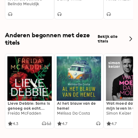
Belinda Meuldijk
Anderen begonnen met deze
Bekijk alle
titels
titels
Lieve Debbie: Soms is
Al het blauw van de
Wat moed dat 
genoeg ook echt
hemel
mijn leven in fl
genoeg...
Freida McFadden
Mélissa Da Costa
Simon Keizer
4.3
4.7
4.7