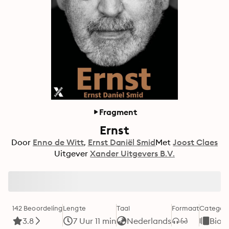
Fragment
Ernst
Door
Enno de Witt
Ernst Daniël Smid
Met
Joost Claes
Uitgever
Xander Uitgevers B.V.
142 Beoordeling
Lengte
Taal
Formaat
Categori
3.8
7 Uur 11 min
Nederlands
Biog