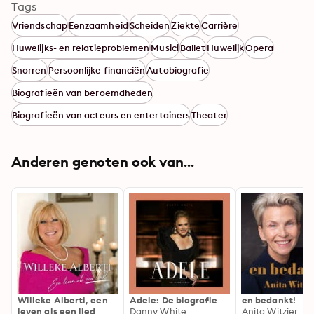
Tags
Vriendschap
Eenzaamheid
Scheiden
Ziekte
Carrière
Huwelijks- en relatieproblemen
Musici
Ballet
Huwelijk
Opera
Snorren
Persoonlijke financiën
Autobiografie
Biografieën van beroemdheden
Biografieën van acteurs en entertainers
Theater
Anderen genoten ook van...
Willeke Alberti, een
Adele: De biografie
en bedankt!
leven als een lied
Danny White
Anita Witzier