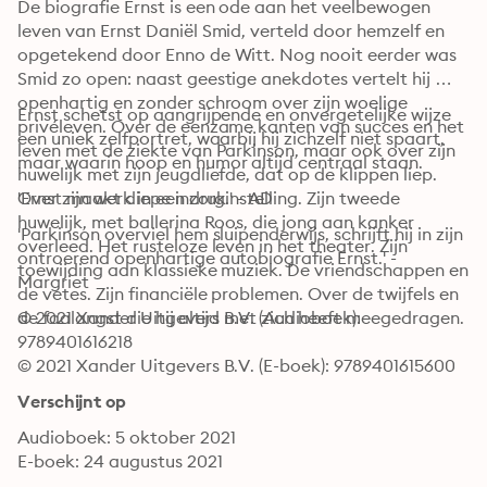
De biografie Ernst is een ode aan het veelbewogen 
leven van Ernst Daniël Smid, verteld door hemzelf en 
opgetekend door Enno de Witt. Nog nooit eerder was 
Smid zo open: naast geestige anekdotes vertelt hij 
openhartig en zonder schroom over zijn woelige 
Ernst schetst op aangrijpende en onvergetelijke wijze 
privéleven. Over de eenzame kanten van succes en het 
een uniek zelfportret, waarbij hij zichzelf niet spaart, 
leven met de ziekte van Parkinson, maar ook over zijn 
maar waarin hoop en humor altijd centraal staan.
huwelijk met zijn jeugdliefde, dat op de klippen liep. 
Over zijn werk in een zorginstelling. Zijn tweede 
'Ernst maakt diepe indruk.' - AD
huwelijk, met ballerina Roos, die jong aan kanker 
'Parkinson overviel hem sluipenderwijs, schrijft hij in zijn 
overleed. Het rusteloze leven in het theater. Zijn 
ontroerend openhartige autobiografie Ernst.' - 
toewijding aan klassieke muziek. De vriendschappen en 
Margriet
de vetes. Zijn financiële problemen. Over de twijfels en 
de faalangst die hij altijd met zich heeft meegedragen.
© 2021 Xander Uitgevers B.V. (Audioboek): 
9789401616218
© 2021 Xander Uitgevers B.V. (E-boek): 9789401615600
Verschijnt op
Audioboek: 5 oktober 2021
E-boek: 24 augustus 2021