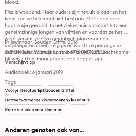
bloed.
Fitz is woedend. Haar ouders zijn net uit elkaar en het 
liefst zou ze helemaal niet bestaan. Maar dan raakt 
haar zusje gewond. In het ziekenhuis ontmoet Fitz een 
geheimzinnige jongen van vijftien en voordat ze het 
weet verzint ze een romantisch plan voor een 
Prijswinnaar Gouden Griffel 2016
verpleegster, steelt ze gips en wordt ze per ongeluk 
zelf verliefd. Want je kunt voor altijd in de wachtkamer 
© 2019 Querido (Audioboek): 9789045122502
blijven zitten, maar je kunt ook dapper zijn.
Verschijnt op
Audioboek: 6 januari 2019
Tags
Voor je literatuurlijst
Gouden Griffel
Hartverwarmende kinderboeken
Ziekenhuis
Korte verhalen voor kinderen
Anderen genoten ook van...