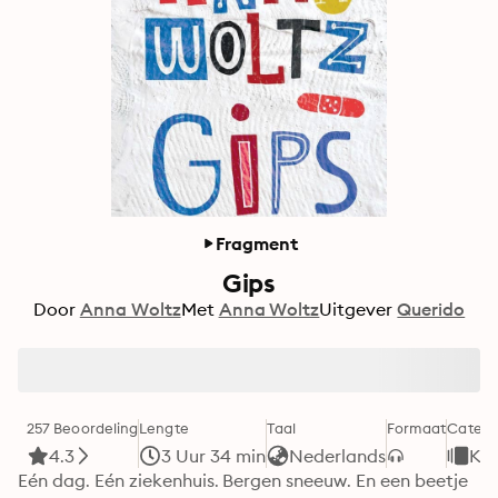
Fragment
Gips
Door
Anna Woltz
Met
Anna Woltz
Uitgever
Querido
257 Beoordeling
Lengte
Taal
Formaat
Catego
4.3
3 Uur 34 min
Nederlands
Kid
Eén dag. Eén ziekenhuis. Bergen sneeuw. En een beetje 