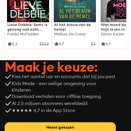
Lieve Debbie: Soms is
Al het blauw van de
Wat moed dat 
genoeg ook echt
hemel
mijn leven in fl
genoeg...
Freida McFadden
Mélissa Da Costa
Simon Keizer
4.3
4.7
4.7
Maak je keuze:
Kies het aantal uur en accounts dat bij jou past
Kids Mode - een veilige omgeving voor
kinderen
Download verhalen voor offline toegang
Al 2,5 miljoen abonnees wereldwijd
★★★★★ 4,7 in de App Store
Meest gekozen