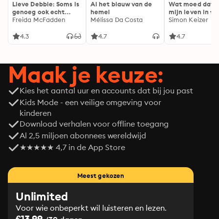
Lieve Debbie: Soms is
Al het blauw van de
Wat moed dat 
genoeg ook echt
hemel
mijn leven in fl
genoeg...
Freida McFadden
Mélissa Da Costa
Simon Keizer
4.3
4.7
4.7
Maak je keuze:
Kies het aantal uur en accounts dat bij jou past
Kids Mode - een veilige omgeving voor
kinderen
Download verhalen voor offline toegang
Al 2,5 miljoen abonnees wereldwijd
★★★★★ 4,7 in de App Store
Meest gekozen
Unlimited
Voor wie onbeperkt wil luisteren en lezen.
€13.99