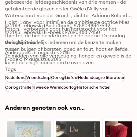
gebaseerde liefdesgeschiedenis van drie mensen - de 
getalenteerde glazenierster Gisèle d'Ailly van 
Waterschoot van der Gracht, dichter Adriaan Roland 
Holst ('Jany' voor intimi) en de ambitieuze actrice Mies 
© 2018 Lebowski (Audioboek): 9789048847549
Peters - verbonden door hun hartstocht voor het 
© 2013 Lebowski (E-boek): 9789048817450
theater, de beeldende kunst en de poëzie. De oorlog 
dwingt uiteindelijk iedereen om de keuze te maken 
Verschijnt op
tussen buigen of barsten, goed en fout, haat en liefde. 
Audioboek: 31 augustus 2018
Te midden van alle vernietiging, honger en geweld is de 
E-boek: 19 augustus 2013
kunst de enige manier om te overleven.
Tags
Nederland
Vriendschap
Oorlog
Liefde
Hedendaagse literatuur
Oorlogsthriller
Tweede Wereldoorlog
Historische fictie
Anderen genoten ook van...