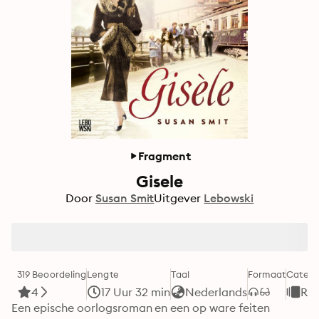
Fragment
Gisele
Door
Susan Smit
Uitgever
Lebowski
319 Beoordeling
Lengte
Taal
Formaat
Catego
4
17 Uur 32 min
Nederlands
Ro
Een epische oorlogsroman en een op ware feiten 