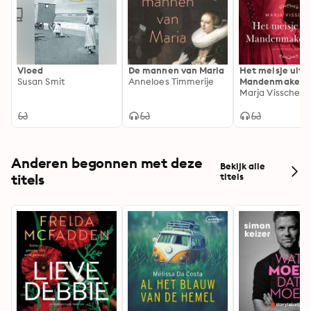
Vloed
De mannen van Maria
Het meisje uit 
Susan Smit
Anneloes Timmerije
Mandenmakerss
Marja Visscher
Anderen begonnen met deze
Bekijk alle
titels
titels