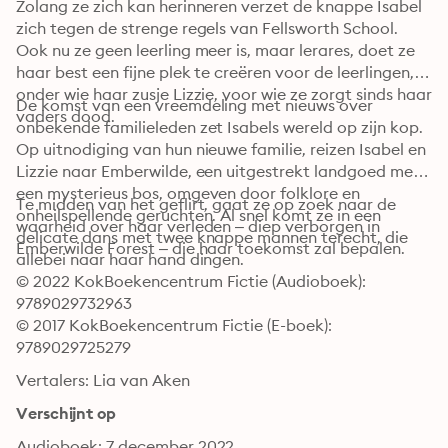
Zolang ze zich kan herinneren verzet de knappe Isabel 
zich tegen de strenge regels van Fellsworth School. 
Ook nu ze geen leerling meer is, maar lerares, doet ze 
haar best een fijne plek te creëren voor de leerlingen, 
onder wie haar zusje Lizzie, voor wie ze zorgt sinds haar 
De komst van een vreemdeling met nieuws over 
vaders dood.
onbekende familieleden zet Isabels wereld op zijn kop. 
Op uitnodiging van hun nieuwe familie, reizen Isabel en 
Lizzie naar Emberwilde, een uitgestrekt landgoed met 
een mysterieus bos, omgeven door folklore en 
Te midden van het geflirt, gaat ze op zoek naar de 
onheilspellende geruchten. Al snel komt ze in een 
waarheid over haar verleden – diep verborgen in 
delicate dans met twee knappe mannen terecht, die 
Emberwilde Forest – die haar toekomst zal bepalen.
allebei naar haar hand dingen.
© 2022 KokBoekencentrum Fictie (Audioboek): 
9789029732963
© 2017 KokBoekencentrum Fictie (E-boek): 
9789029725279
Vertalers: Lia van Aken
Verschijnt op
Audioboek: 7 december 2022