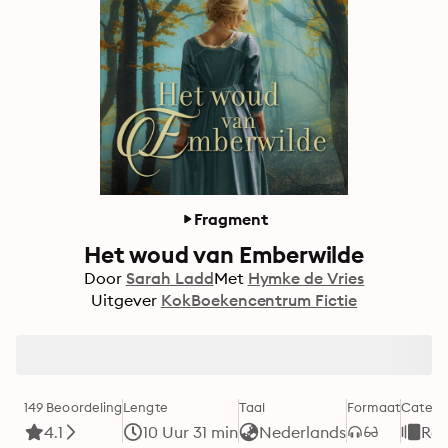
Fragment
Het woud van Emberwilde
Door
Sarah Ladd
Met
Hymke de Vries
Uitgever
KokBoekencentrum Fictie
149 Beoordeling
Lengte
Taal
Formaat
Catego
4.1
10 Uur 31 min
Nederlands
Ro