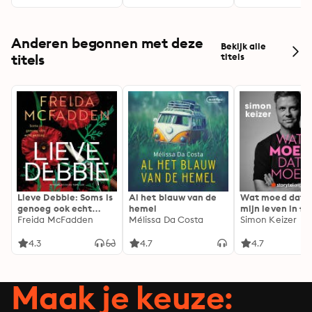
Anderen begonnen met deze
Bekijk alle
titels
titels
Lieve Debbie: Soms is
Al het blauw van de
Wat moed dat 
genoeg ook echt
hemel
mijn leven in fl
genoeg...
Freida McFadden
Mélissa Da Costa
Simon Keizer
4.3
4.7
4.7
Maak je keuze: