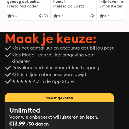
genoeg ook echt
hemel
mijn leven in fl
genoeg...
Freida McFadden
Mélissa Da Costa
Simon Keizer
4.3
4.7
4.7
Maak je keuze:
Kies het aantal uur en accounts dat bij jou past
Kids Mode - een veilige omgeving voor
kinderen
Download verhalen voor offline toegang
Al 2,5 miljoen abonnees wereldwijd
★★★★★ 4,7 in de App Store
Meest gekozen
Unlimited
Voor wie onbeperkt wil luisteren en lezen.
€13.99
/30 dagen