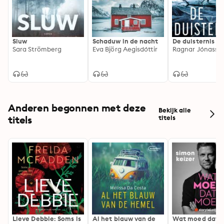
Sluw
Schaduw in de nacht
De duisternis
Sara Strömberg
Eva Björg Aegisdóttir
Ragnar Jónasso
Anderen begonnen met deze
Bekijk alle
titels
titels
Lieve Debbie: Soms is
Al het blauw van de
Wat moed dat 