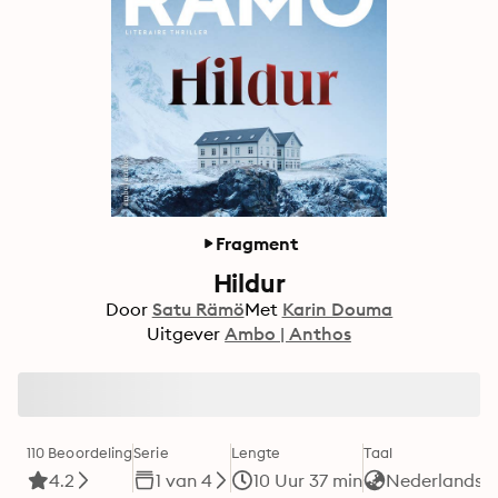
Fragment
Hildur
Door
Satu Rämö
Met
Karin Douma
Uitgever
Ambo | Anthos
110 Beoordeling
Serie
Lengte
Taal
F
4.2
1 van 4
10 Uur 37 min
Nederlands