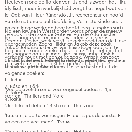
Het leven rond de fjorden van IJsland is zwaar: het lijkt 
idyllisch, maar in werkelijkheid vergt het nogal wat van 
je. Ook van Hildur Rúnarsdóttir, rechercheur en hoofd 
van de nationale politieafdeling Vermiste kinderen. Om 
na een lange werkdag haar hoofd leeg te maken surft 
Na een lawine in Westfjorden wordt onder de sneeuw 
ze vaak in de ijskoude wateren van de Atlantische 
het lichaam van een man gevonden. Zijn keel is 
Oceaan. Op het werk wordt ze gekoppeld aan de Finse 
doorgesneden. Zodra Hildur en Jakob deze zaak 
Jakob Johanson, die ver van huis stage loopt om te 
beginnen te onderzoeken beseffen ze dat het misdrijf 
ontsnappen aan zijn moeilijke thuissituatie. Ook hij 
verband houdt met een oude zaak. Wraak kan zoet 
ontdekt al snel dat de pittoreske fjorden hun 
'Hildur' is het eerste boek in de spannende Rechercheur 
zijn, weten ze, maar lost het uiteindelijk iets op?
schaduwzijde hebben.
Hildur-serie van Satu Rämö. De serie bestaat uit de 
volgende boeken:

1. Hildur

2. Rósa en Björk

‘Veelbelovende serie. zeer origineel bedacht' 4,5 
3. Jakob

sterren - Thrillers and More
4. Rakel
'Uitstekend debuut’ 4 sterren - Thrillzone
‘Iets om je op te verheugen: Hildur is pas de eerste. Er 
volgen nog veel meer' - Trouw
‘Originele vondsten’ 4 sterren - Hebban