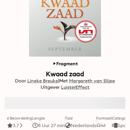
Fragment
Kwaad zaad
Door
Lineke Breukel
Met
Margareth van Slijpe
Uitgever
LuisterEffect
6 Beoordeling
Lengte
Taal
Formaat
Categori
3.7
8 Uur 27 min
Nederlands
Span