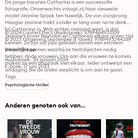
De jonge barones Catharina is een succesvolle 
fotografe. Onverwachts vraagt zij haar nieuwste 
model Jeanine Spaak ten huwelijk. De van oorsprong 
Haagse Jeanine trekt zonder er lang over na te denken 
bij Catharina in. Wat echter niemand weet, is dat 
© 2024 LuisterEffect (Audioboek): 9789464933109
Jeanine's broer Bastiaan en Catharina elkaar al een tijd 
© 2023 Uitgeverij September (E-boek): 9789493244269
kennen. Ze zijn vijf jaar geleden samen een extreem 
project begonnen waarbij ze testobjecten nodig 
Verschijnt op
hebben: dode vrouwen. Om aan die vrouwen te komen, 
Audioboek: 30 januari 2024
maken ze een afspraak met elkaar. Ieder ontwerpt een 
E-boek: 17 juni 2023
uitdaging die de ander verplicht is om aan te gaan. 
Deze uitdagingen hebben te maken met hun diepste 
Tags
angsten, maar zijn ook een uiting van de hartgrondige 
Psychologische thriller
hekel die ze aan elkaar hebben.
Anderen genoten ook van...