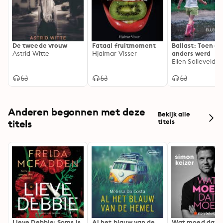
De tweede vrouw
Fataal fruitmoment
Ballast: Toen al
Astrid Witte
Hjalmar Visser
anders werd
Ellen Solleveld
Anderen begonnen met deze
Bekijk alle
titels
titels
Lieve Debbie: Soms is
Al het blauw van de
Wat moed dat 