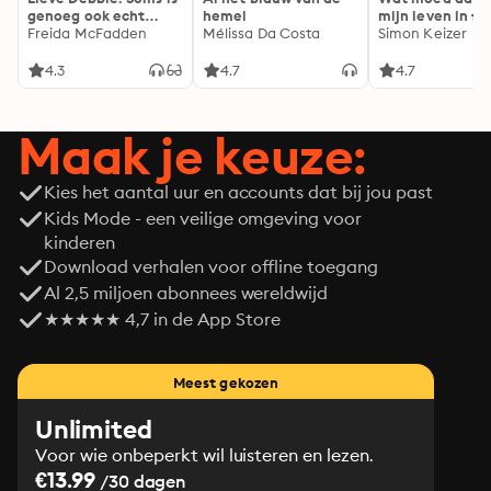
genoeg ook echt
hemel
mijn leven in fl
genoeg...
Freida McFadden
Mélissa Da Costa
Simon Keizer
4.3
4.7
4.7
Maak je keuze:
Kies het aantal uur en accounts dat bij jou past
Kids Mode - een veilige omgeving voor
kinderen
Download verhalen voor offline toegang
Al 2,5 miljoen abonnees wereldwijd
★★★★★ 4,7 in de App Store
Meest gekozen
Unlimited
Voor wie onbeperkt wil luisteren en lezen.
€13.99
/30 dagen