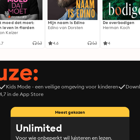
 moed dat moet:
Mijn naam is Edino
De overbodigen
n leven in flarden
Edino van Dorsten
Herman Koch
on Keizer
.7
4.6
4
uze:
Kids Mode - een veilige omgeving voor kinderen
Downl
7 in de App Store
Meest gekozen
Unlimited
Voor wie onbeperkt wil luisteren en lezen.