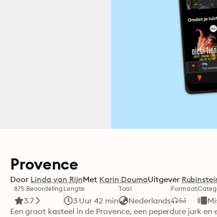
Provence
Door
Linda van Rijn
Met
Karin Douma
Uitgever
Rubinstei
875 Beoordeling
Lengte
Taal
Formaat
Categ
3.7
3 Uur 42 min
Nederlands
Mi
Een groot kasteel in de Provence, een peperdure jurk en e