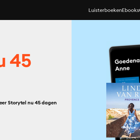
Luisterboeken
Ebooks
u 45
eer Storytel nu 45 dagen