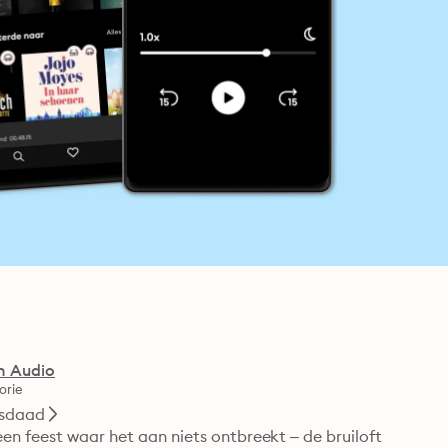
n Audio
orie
sdaad
en feest waar het aan niets ontbreekt – de bruiloft 