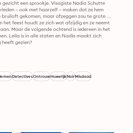
e gezicht een sprookje. Visagiste Nadia Schutte 
erleden – ook met haarzelf – maken dat ze hem 
e bruiloft gekomen, maar afzeggen zou te grote 
het feest houdt ze zich wat afzijdig en ze neemt 
gaan. Maar de volgende ochtend is iedereen in het 
n. Leila is in alle staten en Nadia maakt zich 
g heeft gezien?
blemen
Detectives
Ontrouw
Huwelijk
Noir
Misdaad