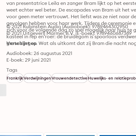
van presentatrice Leila en zanger Bram lijkt op het eerst
weet echter wel beter. De escapades van Bram uit het v
voor geen meter vertrouwt. Het liefst was ze niet naar d
gevolgen hebben voor haar werk. Tijdens de ceremonie en 
© 2021 Rubinstein Audio (Audioboek): 9789464302950
zich voor de volgende dag zo snel mogelijk naar huis te 
© 2021 Uitgeverij Marmer B.V. (E-boek): 9789460687389
kasteel in rep en roer: de bruidegom is spoorloos verdwene
grote zorgen. Wat als uitkomt dat zij Bram die nacht no
Verschijnt op
Audioboek: 26 augustus 2021
E-boek: 29 juni 2021
Tags
Frankrijk
Verdwijningen
Vrouwendetective
Huwelijks- en relatiepro