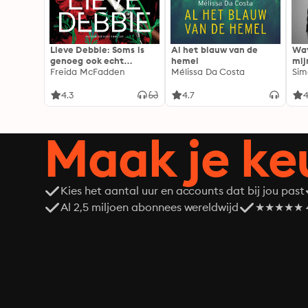
Lieve Debbie: Soms is
Al het blauw van de
Wat
genoeg ook echt
hemel
mij
genoeg...
Freida McFadden
Mélissa Da Costa
Sim
4.3
4.7
4
Maak je ke
Kies het aantal uur en accounts dat bij jou past
Al 2,5 miljoen abonnees wereldwijd
★★★★★ 4,