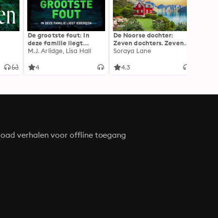
De grootste fout: In
De Noorse dochter:
Doe n
deze familie liegt
Zeven dochters. Zeven
Alex 
iedereen
M.J. Arlidge, Lisa Hall
geheimen. Zeven
Soraya Lane
liefdes.
4
4.3
4.4
oad verhalen voor offline toegang