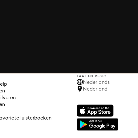
TAAL EN REGIO
S
Nederlands
elp
Nederland
en
ilveren
en
avoriete luisterboeken