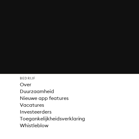
BEDRIJF
Over
Duurzaamheid
Nieuwe app features
Vacatures
Investeerders
Toegankelijkheidsverklaring
Whistleblow