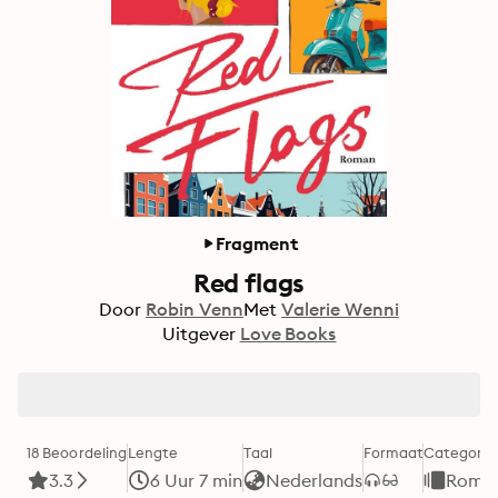
Fragment
Red flags
Door
Robin Venn
Met
Valerie Wenni
Uitgever
Love Books
18 Beoordeling
Lengte
Taal
Formaat
Categorie
3.3
6 Uur 7 min
Nederlands
Roman