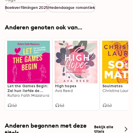
Boekverfilmingen 2025
Hedendaagse romantiek
Anderen genoten ook van...
Let the Games Begin:
High hopes
Soulmates
Zal hun liefde de
Ava Reed
Christina Laure
eindstreep halen...
Rufaro Faith Mazarura
Anderen begonnen met deze
Bekijk alle
titels
titels