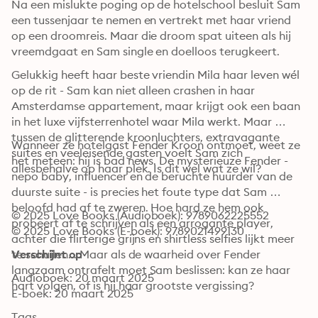
Na een mislukte poging op de hotelschool besluit Sam 
een tussenjaar te nemen en vertrekt met haar vriend 
op een droomreis. Maar die droom spat uiteen als hij 
vreemdgaat en Sam single en doelloos terugkeert.
Gelukkig heeft haar beste vriendin Mila haar leven wél 
op de rit - Sam kan niet alleen crashen in haar 
Amsterdamse appartement, maar krijgt ook een baan 
in het luxe vijfsterrenhotel waar Mila werkt. Maar 
tussen de glitterende kroonluchters, extravagante 
Wanneer ze hotelgast Fender Kroon ontmoet, weet ze 
suites en veeleisende gasten voelt Sam zich 
het meteen: hij is bad news. De mysterieuze Fender - 
allesbehalve op haar plek. Is dit wel wat ze wil?
nepo baby, influencer en de beruchte huurder van de 
duurste suite - is precies het foute type dat Sam 
beloofd had af te zweren. Hoe hard ze hem ook 
© 2025 Love Books (Audioboek): 9789062225552
probeert af te schrijven als een arrogante player, 
© 2025 Love Books (E-boek): 9789021499130
achter die flirterige grijns en shirtless selfies lijkt meer 
te schuilen... Maar als de waarheid over Fender 
Verschijnt op
langzaam ontrafelt moet Sam beslissen: kan ze haar 
Audioboek: 20 maart 2025
hart volgen, of is hij haar grootste vergissing?
E-boek: 20 maart 2025
Tags