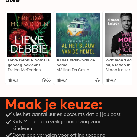
Lieve Debbie: Soms is
Al het blauw van de
Wat moed dat 
genoeg ook echt
hemel
mijn leven in fl
genoeg...
Freida McFadden
Mélissa Da Costa
Simon Keizer
4.3
4.7
4.7
Maak je keuze:
Kies het aantal uur en accounts dat bij jou past
Kids Mode - een veilige omgeving voor
kinderen
Download verhalen voor offline toegang