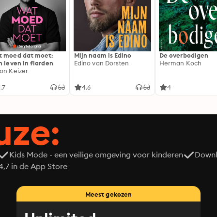
 moed dat moet:
Mijn naam is Edino
De overbodigen
n leven in flarden
Edino van Dorsten
Herman Koch
on Keizer
.7
4.6
4
uze:
Kids Mode - een veilige omgeving voor kinderen
Downl
7 in de App Store
Meest gekozen