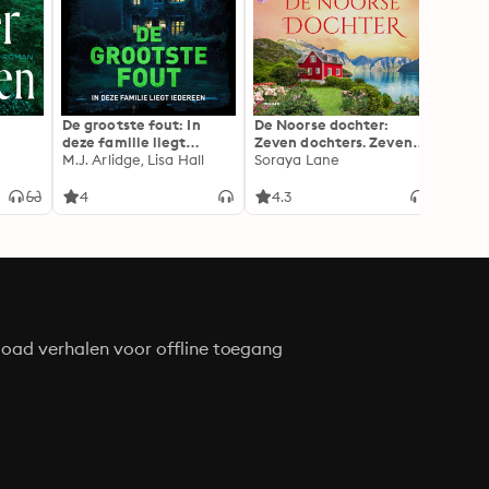
De grootste fout: In
De Noorse dochter:
Doe n
deze familie liegt
Zeven dochters. Zeven
Alex 
iedereen
M.J. Arlidge, Lisa Hall
geheimen. Zeven
Soraya Lane
liefdes.
4
4.3
4.4
oad verhalen voor offline toegang