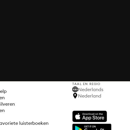
TAAL EN REGIO
S
Nederlands
elp
Nederland
en
ilveren
en
avoriete luisterboeken