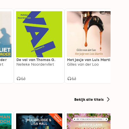
ader
De val van Thomas G.
Het jasje van Luis Martin
Verfh
et
Nelleke Noordervliet
Gilles van der Loo
Rasch
Bekijk alle titels