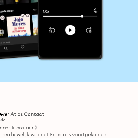
ever
Atlas Contact
rie
ans literatuur
een huwelijk waaruit Franca is voortgekomen. 