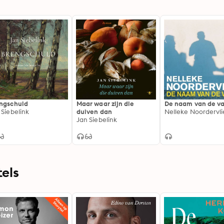
ngschuld
Maar waar zijn die
De naam van de v
 Siebelink
duiven dan
Nelleke Noordervli
Jan Siebelink
els