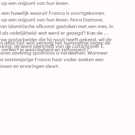
op een snijpunt van hun leven.
een huwelijk waaruit Franca is voortgekomen. 
op een snijpunt van hun leven. Nora Damave, 
ng van islamitische afkomst gestoken met een mes. In 
ls redelijkheid: wat werd er gezegd? Kan de 
se gastarbeider die hij nooit heeft gekend, wil de 
an deze tijd: wat vermag het humanisme tegen de 
ng: de ware identiteit van de cultschrijver E. 
 verwerf je waardigheid en zelfrespect?'
e jaren zeventig spoorloos is verdwenen. Wanneer 
de zestienjarige Franca haar vader zoeken een 
ssen en ervaringen sleurt.