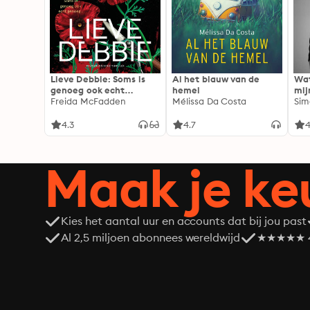
Lieve Debbie: Soms is
Al het blauw van de
Wat
genoeg ook echt
hemel
mij
genoeg...
Freida McFadden
Mélissa Da Costa
Sim
4.3
4.7
4
Maak je ke
Kies het aantal uur en accounts dat bij jou past
Al 2,5 miljoen abonnees wereldwijd
★★★★★ 4,