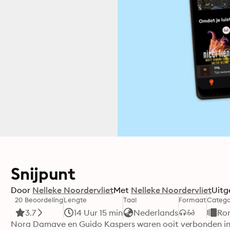
Snijpunt
Door
Nelleke Noordervliet
Met
Nelleke Noordervliet
Uitg
20 Beoordeling
Lengte
Taal
Formaat
Catego
3.7
14 Uur 15 min
Nederlands
Rom
Nora Damave en Guido Kaspers waren ooit verbonden in 