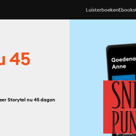
Luisterboeken
Ebooks
u 45
eer Storytel nu 45 dagen