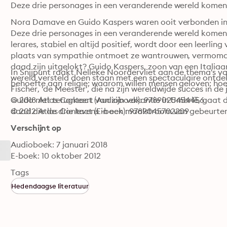
Deze drie personages in een veranderende wereld komen 
Nora Damave en Guido Kaspers waren ooit verbonden in 
Deze drie personages in een veranderende wereld komen 
lerares, stabiel en altijd positief, wordt door een leerli
plaats van sympathie ontmoet ze wantrouwen, vermomd a
daad zijn uitgelokt? Guido Kaspers, zoon van een Italiaan
In Snijpunt raakt Nelleke Noordervliet aan de thema's v
wereld versteld doen staan met een spectaculaire ontdekki
behoefte aan religie; waarom willen mensen geloven; hoe
Fischer, 'de Meester', die na zijn wereldwijde succes in d
Guido niet terugkeert van zijn vakantie in Umbrië, gaat 
© 2018 Atlas Contact (Audioboek): 9789025454456
daad die de drie levens in een maalstroom van gebeurteni
© 2012 Atlas Contact (E-boek): 9789045702209
Verschijnt op
Audioboek: 7 januari 2018
E-boek: 10 oktober 2012
Tags
Hedendaagse literatuur