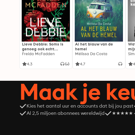
Lieve Debbie: Soms is
Al het blauw van de
Wat
genoeg ook echt
hemel
mij
genoeg...
Freida McFadden
Mélissa Da Costa
Sim
4.3
4.7
4
Maak je ke
Kies het aantal uur en accounts dat bij jou past
Al 2,5 miljoen abonnees wereldwijd
★★★★★ 4,