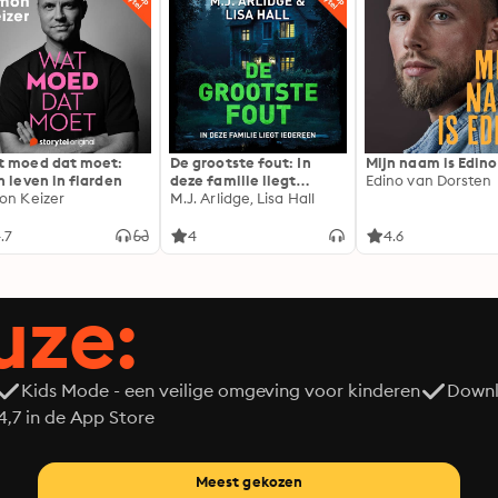
 moed dat moet:
De grootste fout: In
Mijn naam is Edino
n leven in flarden
deze familie liegt
Edino van Dorsten
on Keizer
iedereen
M.J. Arlidge, Lisa Hall
.7
4
4.6
uze:
Kids Mode - een veilige omgeving voor kinderen
Downl
7 in de App Store
Meest gekozen