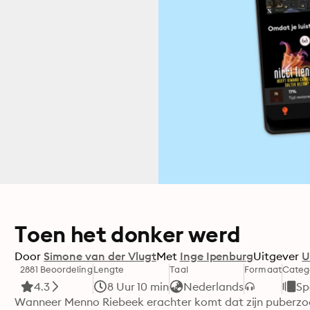
Toen het donker werd
Door
Simone van der Vlugt
Met
Inge Ipenburg
Uitgever
U
2881 Beoordeling
Lengte
Taal
Formaat
Categ
4.3
8 Uur 10 min
Nederlands
Sp
Wanneer Menno Riebeek erachter komt dat zijn puberzoon 