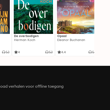
De overbodigen
Opaal
De No
Herman Koch
Eleanor Buchanan
Zeven
gehei
Soray
liefde
4
4.4
4.3
oad verhalen voor offline toegang