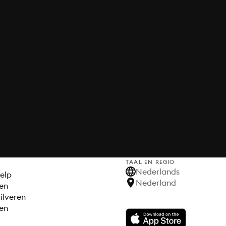
TAAL EN REGIO
S
Nederlands
elp
Nederland
en
ilveren
en