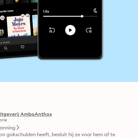
itgeverij AmboAnthos
orie
anning
gokschulden heeft, besluit hij ze voor hem af te 