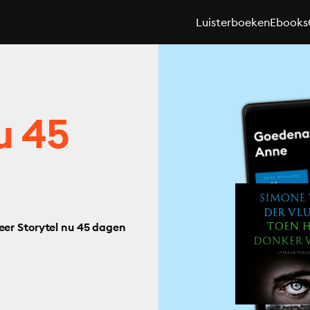
Luisterboeken
Ebooks
u 45
eer Storytel nu 45 dagen