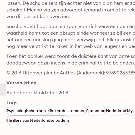
lossen. De schuldeisers zijn echter niet van plan hem er z
schakelt Menno via zijn advocaat iemand in om af te rek
van dit besluit kan overzien.
Sascha voelt haar man en zoon van zich vervreemden en
waarheid komt tot een abrupt einde wanneer ze bij een o
het om een aanslag ging maar verzwijgt dit. Elk gezinsli
nog meer verstrikt te raken in het web van leugens en be
Toen het donker werd toont de duistere kant van onze sa
doodgewoon gezin ineens in de criminaliteit te belanden,
© 2016 Uitgeverij AmboAnthos (Audioboek): 9789026338
Verschijnt op
Audioboek: 13 oktober 2016
Tags
Psychologische thriller
Bekende stemmen
Spannend
Nederland
Mys
Thrillers van Nederlandse bodem