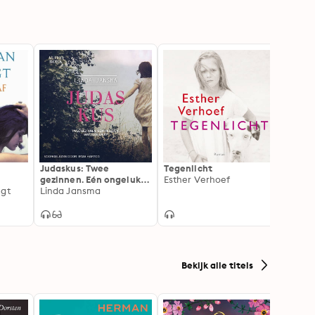
Judaskus: Twee
Tegenlicht
De re
gezinnen. Eén ongeluk.
Esther Verhoef
versie
ugt
Wat is de link?
Linda Jansma
Simon
Bekijk alle titels