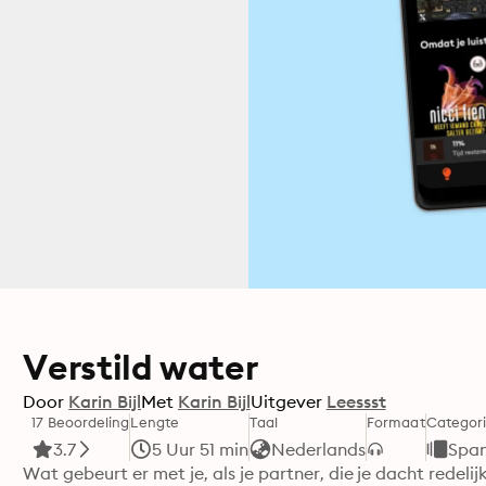
Verstild water
Door
Karin Bijl
Met
Karin Bijl
Uitgever
Leessst
17 Beoordeling
Lengte
Taal
Formaat
Categor
3.7
5 Uur 51 min
Nederlands
Span
Wat gebeurt er met je, als je partner, die je dacht redelij