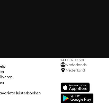
TAAL EN REGIO
S
Nederlands
elp
Nederland
en
ilveren
en
avoriete luisterboeken