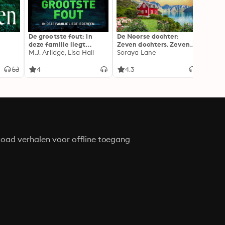
De grootste fout: In
De Noorse dochter:
Doe n
deze familie liegt
Zeven dochters. Zeven
Alex 
iedereen
M.J. Arlidge, Lisa Hall
geheimen. Zeven
Soraya Lane
liefdes.
4
4.3
4.4
oad verhalen voor offline toegang