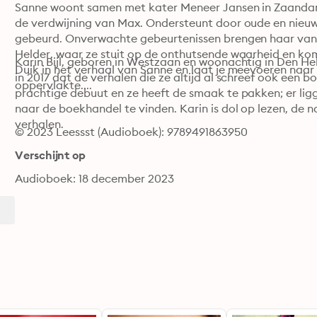
Sanne woont samen met kater Meneer Jansen in Zaandam. 
de verdwijning van Max. Ondersteunt door oude en nieuwe v
gebeurd. Onverwachte gebeurtenissen brengen haar van '
Helder, waar ze stuit op de onthutsende waarheid en komt
Karin Bijl, geboren in Westzaan en woonachtig in Den Hel
Duik in het verhaal van Sanne en laat je meevoeren naar 
in 2017 dat de verhalen die ze altijd al schreef ook een 
oppervlakte....
prachtige debuut en ze heeft de smaak te pakken; er li
naar de boekhandel te vinden. Karin is dol op lezen, de 
verhalen.
© 2023 Leessst (Audioboek): 9789491863950
Verschijnt op
Audioboek: 18 december 2023