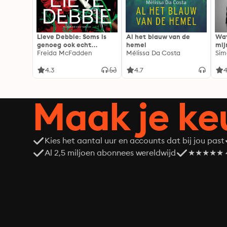
Lieve Debbie: Soms is
Al het blauw van de
Wat
genoeg ook echt
hemel
mij
genoeg...
Freida McFadden
Mélissa Da Costa
Sim
4.3
4.7
4
Maak je ke
Kies het aantal uur en accounts dat bij jou past
Al 2,5 miljoen abonnees wereldwijd
★★★★★ 4,