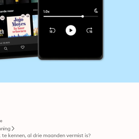
ie
ning
k te kennen, al drie maanden vermist is? 
