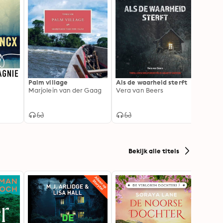
Palm village
Als de waarheid sterft
De be
Marjolein van der Gaag
Vera van Beers
Merel
Bekijk alle titels