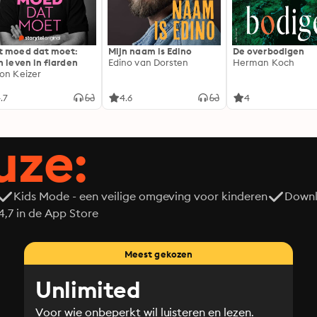
 moed dat moet:
Mijn naam is Edino
De overbodigen
n leven in flarden
Edino van Dorsten
Herman Koch
on Keizer
.7
4.6
4
uze:
Kids Mode - een veilige omgeving voor kinderen
Downl
7 in de App Store
Meest gekozen
Unlimited
Voor wie onbeperkt wil luisteren en lezen.