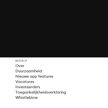
BEDRIJF
Over
Duurzaamheid
Nieuwe app features
Vacatures
Investeerders
Toegankelijkheidsverklaring
Whistleblow