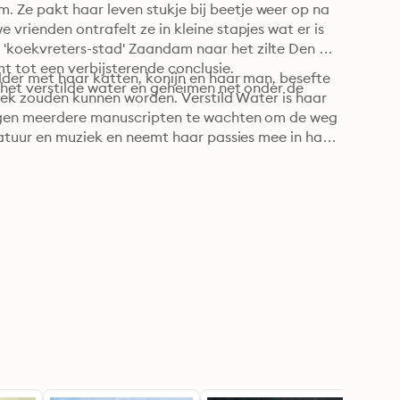
Ze pakt haar leven stukje bij beetje weer op na 
rienden ontrafelt ze in kleine stapjes wat er is 
koekvreters-stad' Zaandam naar het zilte Den 
 tot een verbijsterende conclusie. 

der met haar katten, konijn en haar man, besefte 
het verstilde water en geheimen net onder de 
boek zouden kunnen worden. Verstild Water is haar 
ggen meerdere manuscripten te wachten om de weg 
natuur en muziek en neemt haar passies mee in haar 