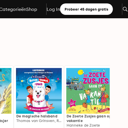
Categorieën
Shop
Log In
Probeer 45 dagen gratis
De magische halsband
De Zoete Zusjes gaan op
Harry
tsjer
Thomas van Grinsven, Rutger Vink
vakantie
Gevan
Hanneke de Zoete
Azka
J.K. R