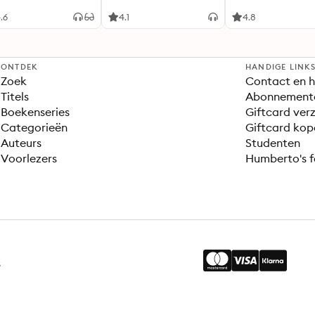
geluidseffecten
.6
4.1
4.8
ONTDEK
HANDIGE LINK
Zoek
Contact en h
Titels
Abonnement
Boekenseries
Giftcard verz
Categorieën
Giftcard kop
Auteurs
Studenten
Voorlezers
Humberto's f
s