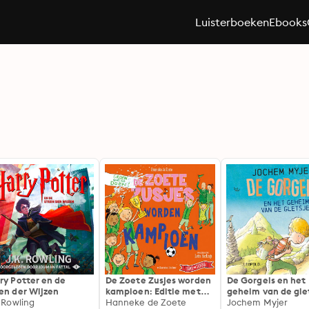
Luisterboeken
Ebooks
ry Potter en de
De Zoete Zusjes worden
De Gorgels en het
en der Wijzen
kampioen: Editie met
geheim van de gle
. Rowling
muziek en
Hanneke de Zoete
Jochem Myjer