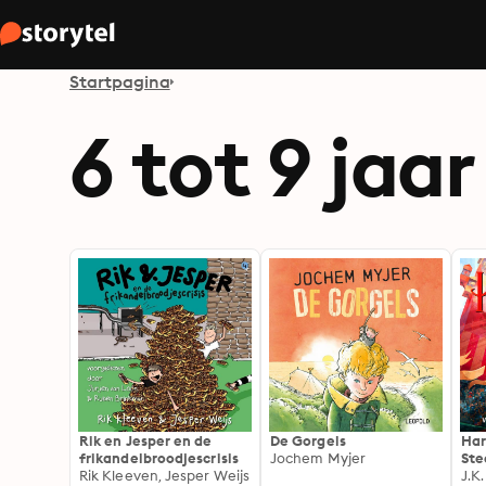
Startpagina
6 tot 9 jaar
Rik en Jesper en de
De Gorgels
Har
frikandelbroodjescrisis
Jochem Myjer
Ste
Rik Kleeven, Jesper Weijs
J.K