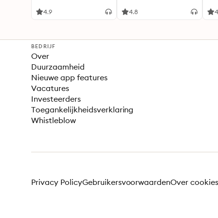
4.9
4.8
4
BEDRIJF
Over
Duurzaamheid
Nieuwe app features
Vacatures
Investeerders
Toegankelijkheidsverklaring
Whistleblow
Privacy Policy
Gebruikersvoorwaarden
Over cookie