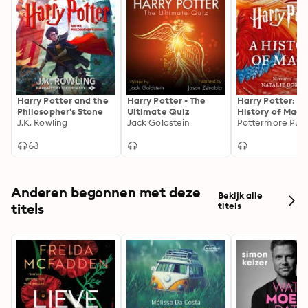
Harry Potter and the
Harry Potter - The
Harry Potter: A
Philosopher's Stone
Ultimate Quiz
History of Magi
J.K. Rowling
Jack Goldstein
Audio Documen
Anderen begonnen met deze
Bekijk alle
titels
titels