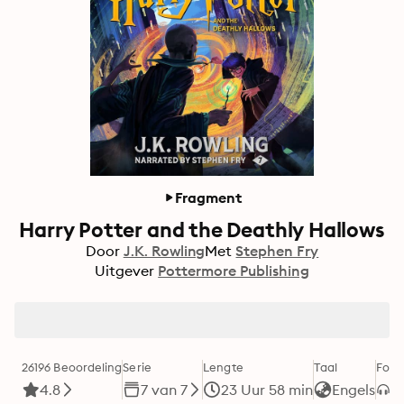
Fragment
Harry Potter and the Deathly Hallows
Door
J.K. Rowling
Met
Stephen Fry
Uitgever
Pottermore Publishing
26196 Beoordeling
Serie
Lengte
Taal
Form
4.8
7 van 7
23 Uur 58 min
Engels