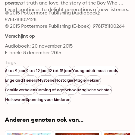
enemy...
power of truth and love, the story of the Boy Who 
Lived continues to delight generations of new listeners.
© 2015 Pottermore Publishing (Audioboek): 
9781781102428
© 2015 Pottermore Publishing (E-boek): 9781781100264
Verschijnt op
Audioboek: 20 november 2015
E-boek: 8 december 2015
Tags
6 tot 9 jaar
9 tot 12 jaar
12 tot 15 jaar
Young adult must reads
Engeland
Tieners
Mysterie
Nostalgie
Magie
Heksen
Familieverhalen
Coming of age
School
Magische scholen
Halloween
Spanning voor kinderen
Anderen genoten ook van...