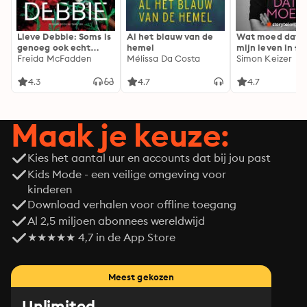
Lieve Debbie: Soms is
Al het blauw van de
Wat moed dat 
genoeg ook echt
hemel
mijn leven in fl
genoeg...
Freida McFadden
Mélissa Da Costa
Simon Keizer
4.3
4.7
4.7
Maak je keuze:
Kies het aantal uur en accounts dat bij jou past
Kids Mode - een veilige omgeving voor
kinderen
Download verhalen voor offline toegang
Al 2,5 miljoen abonnees wereldwijd
★★★★★ 4,7 in de App Store
Meest gekozen
Unlimited