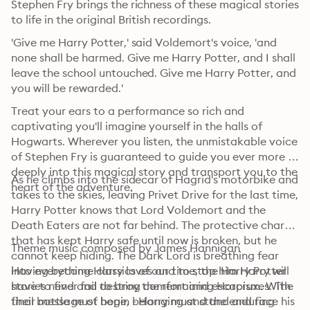
Stephen Fry brings the richness of these magical stories 
to life in the original British recordings.
'Give me Harry Potter,' said Voldemort's voice, 'and 
none shall be harmed. Give me Harry Potter, and I shall 
leave the school untouched. Give me Harry Potter, and 
you will be rewarded.'
Treat your ears to a performance so rich and 
captivating you'll imagine yourself in the halls of 
Hogwarts. Wherever you listen, the unmistakable voice 
of Stephen Fry is guaranteed to guide you ever more 
deeply into this magical story and transport you to the 
As he climbs into the sidecar of Hagrid's motorbike and 
heart of the adventure.
takes to the skies, leaving Privet Drive for the last time, 
Harry Potter knows that Lord Voldemort and the 
Death Eaters are not far behind. The protective charm 
that has kept Harry safe until now is broken, but he 
Theme music composed by James Hannigan
cannot keep hiding. The Dark Lord is breathing fear 
into everything Harry loves and to stop him Harry will 
Having become classics of our time, the Harry Potter 
have to find and destroy the remaining Horcruxes. The 
stories never fail to bring comfort and escapism. With 
final battle must begin - Harry must stand and face his 
their message of hope, belonging and the enduring 