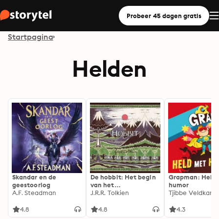
Probeer 45 dagen gratis
Startpagina
Helden
Skandar en de
De hobbit: Het begin
Grapman: Held
geestoorlog
van het
humor
A.F. Steadman
wereldberoemde
J.R.R. Tolkien
Tjibbe Veldkam
oeuvre van Tolkien
4.8
4.8
4.3