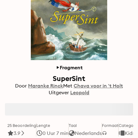
Fragment
SuperSint
Door
Maranke Rinck
Met
Chava voor in 't Holt
Uitgever
Leopold
25 Beoordeling
Lengte
Taal
Formaat
Categori
3.9
0 Uur 7 min
Nederlands
Kids