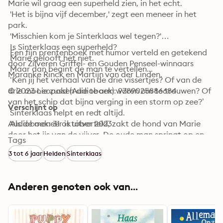
Marie wil graag een superheld zien, in het echt.

 'Het is bijna vijf december,' zegt een meneer in het 
park.

 'Misschien kom je Sinterklaas wel tegen?'

 Is Sinterklaas een superheld?

 Een fijn prentenboek met humor verteld en getekend 
 Marie gelooft het niet.

door Zilveren Griffel- en Gouden Penseel-winnaars 
 Maar dan begint de man te vertellen...

Maranke Rinck en Martijn van der Linden.
 ‘Ken jij het verhaal van de drie vissertjes? Of van de 
drie mooie zussen die te arm waren om te trouwen? Of 
© 2023 Leopold (Audioboek): 9789025886684
van het schip dat bijna verging in een storm op zee?’

Verschijnt op
 Sinterklaas helpt en redt altijd.

 Als de meneer is uitverteld, zakt de hond van Marie 
Audioboek: 31 oktober 2023
door het ijs van de vijver. De oude man springt op en 
Tags
verandert van uiterlijk…

3 tot 6 jaar
Helden
Sinterklaas
 En dan weet Marie het zeker: Sinterklaas is Supersint!
Anderen genoten ook van...