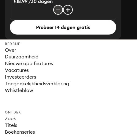
€18.99 /30 dagen
Probeer 14 dagen gratis
BEDRIJF
Over
Duurzaamheid
Nieuwe app features
Vacatures
Investeerders
Toegankelijkheidsverklaring
Whistleblow
ONTDEK
Zoek
Titels
Boekenseries