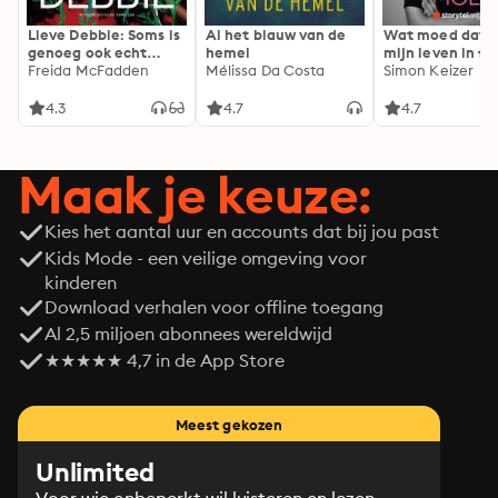
Lieve Debbie: Soms is
Al het blauw van de
Wat moed dat 
genoeg ook echt
hemel
mijn leven in fl
genoeg...
Freida McFadden
Mélissa Da Costa
Simon Keizer
4.3
4.7
4.7
Maak je keuze:
Kies het aantal uur en accounts dat bij jou past
Kids Mode - een veilige omgeving voor
kinderen
Download verhalen voor offline toegang
Al 2,5 miljoen abonnees wereldwijd
★★★★★ 4,7 in de App Store
Meest gekozen
Unlimited