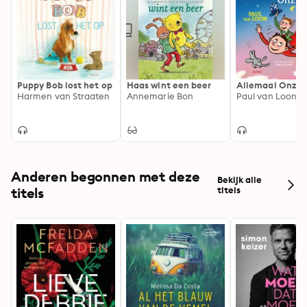
Puppy Bob lost het op
Haas wint een beer
Allemaal Onzin
Harmen van Straaten
Annemarie Bon
Paul van Loon
Anderen begonnen met deze
Bekijk alle
titels
titels