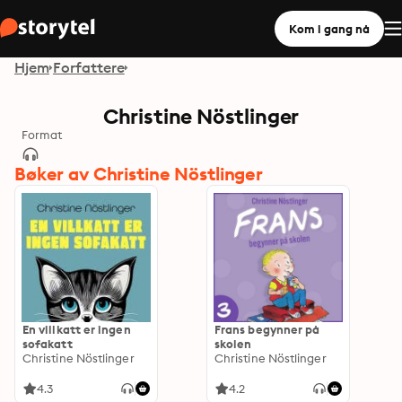
Kom i gang nå
Hjem
Forfattere
Christine Nöstlinger
Format
Bøker av Christine Nöstlinger
En villkatt er ingen
Frans begynner på
sofakatt
skolen
Christine Nöstlinger
Christine Nöstlinger
4.3
4.2