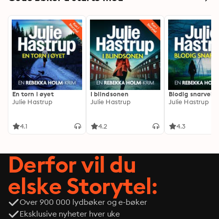
En torn i øyet
I blindsonen
Blodig snarvei
Julie Hastrup
Julie Hastrup
Julie Hastrup
4.1
4.2
4.3
Derfor vil du
elske Storytel:
Over 900 000 lydbøker og e-bøker
Eksklusive nyheter hver uke