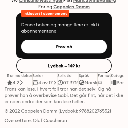
Av
Christine Nöstlinger
Med
Marit Synnøve Berg
Forlag
Cappelen Damm
Inkludert i abonnement
Denne boken og mange flere er inkl i
abonnementene
Prøv nå
Lydbok – 149 kr
11 anmeldelser
Serier
Spilletid
Språk
Format
Kategori
4.2
4 av 17
0T 37M
Norsk
Barn
Frans kan lese. I hvert fall tror han det selv. Og nå 
prøver han å overbevise Gabi. Det går fint, når det ikke 
er noen andre der som kan lese heller.
© 2022 Cappelen Damm (Lydbok): 9788202765521
Oversettere: Olaf Coucheron