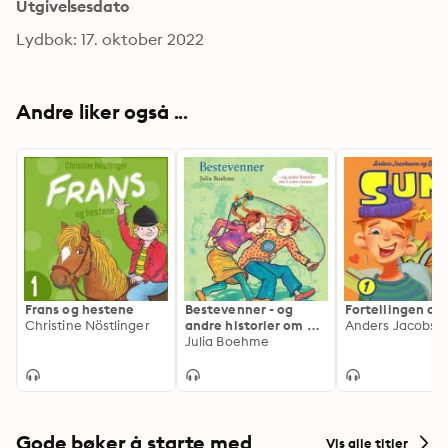
Utgivelsesdato
Lydbok: 17. oktober 2022
Andre liker også ...
Frans og hestene
Bestevenner - og
Fortellingen om
Christine Nöstlinger
andre historier om å
være venner
Julia Boehme
Gode bøker å starte med
Vis alle titler