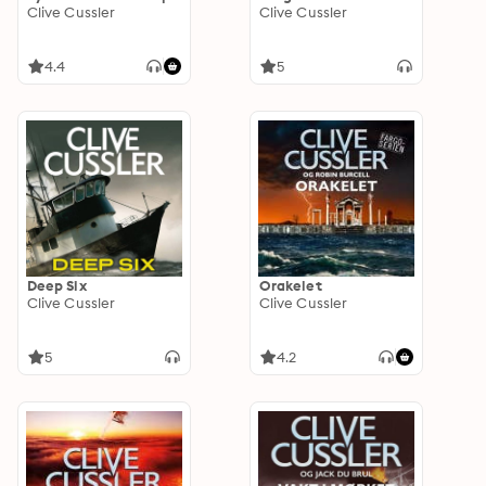
Clive Cussler
Clive Cussler
4.4
5
Deep Six
Orakelet
Clive Cussler
Clive Cussler
5
4.2