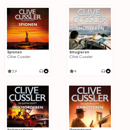
Spionen
Smugleren
Clive Cussler
Clive Cussler
3.9
4
Snikmorderen
Gangsteren