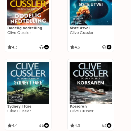
Dødelig nedtelling
Siste utvei
Clive Cussler
Clive Cussler
4.3
4.6
Sydney i fare
Korsaren
Clive Cussler
Clive Cussler
4.4
4.3