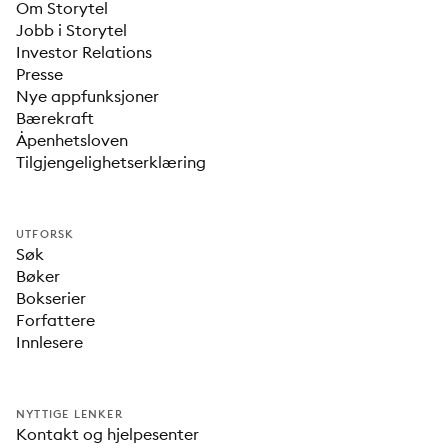
Om Storytel
Jobb i Storytel
Investor Relations
Presse
Nye appfunksjoner
Bærekraft
Åpenhetsloven
Tilgjengelighetserklæring
UTFORSK
Søk
Bøker
Bokserier
Forfattere
Innlesere
NYTTIGE LENKER
Kontakt og hjelpesenter