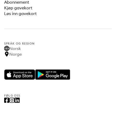
Abonnement
Kjøp gavekort
Løs inn gavekort
SPRÅK OG REGION
Norsk
Norge
FØLG OSS