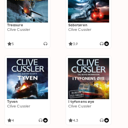
Treasure
Sabotøren
Clive Cussler
Clive Cussler
5
3.9
Tyven
I tyfonens øye
Clive Cussler
Clive Cussler
4
4.3