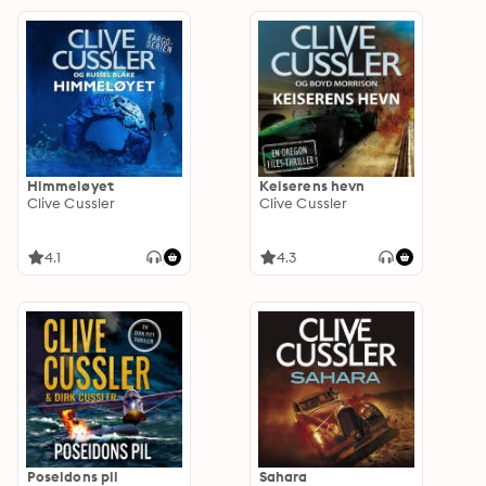
Himmeløyet
Keiserens hevn
Clive Cussler
Clive Cussler
4.1
4.3
Poseidons pil
Sahara