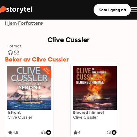
Kom i gang nå
Hjem
Forfattere
Clive Cussler
Format
Bøker av Clive Cussler
Isfront
Blodrød himmel
Clive Cussler
Clive Cussler
4.5
4