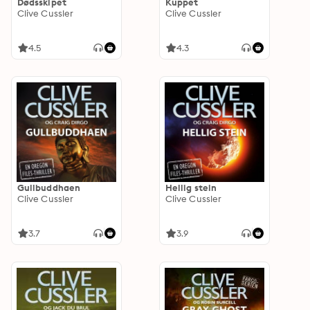
Dødsskipet
Kuppet
Clive Cussler
Clive Cussler
4.5
4.3
Gullbuddhaen
Hellig stein
Clive Cussler
Clive Cussler
3.7
3.9