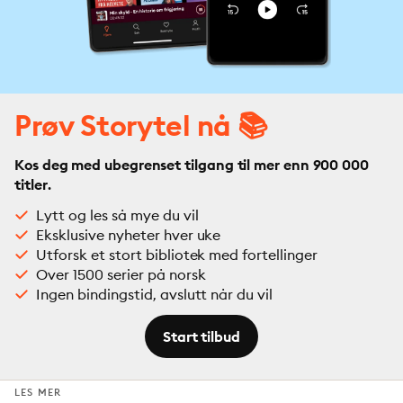
Prøv Storytel nå 📚
Kos deg med ubegrenset tilgang til mer enn 900 000
titler.
Lytt og les så mye du vil
Eksklusive nyheter hver uke
Utforsk et stort bibliotek med fortellinger
Over 1500 serier på norsk
Ingen bindingstid, avslutt når du vil
Start tilbud
LES MER