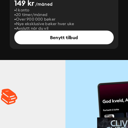
149 kr
/måned
1 konto
20 timer/måned
Over 900 000 bøker
Nye eksklusive bøker hver uke
Avslutt når du vil
Benytt tilbud
 📚