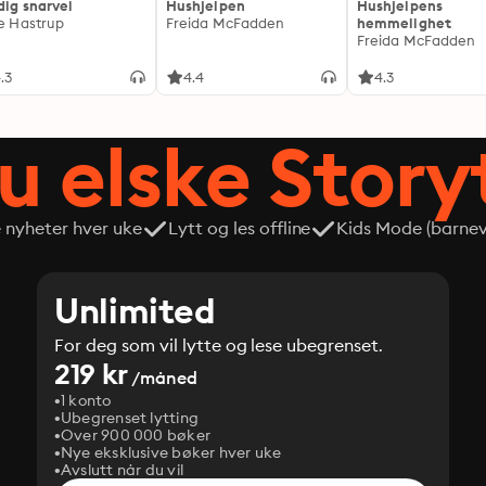
dig snarvei
Hushjelpen
Hushjelpens
ie Hastrup
Freida McFadden
hemmelighet
Freida McFadden
.3
4.4
4.3
du elske Story
e nyheter hver uke
Lytt og les offline
Kids Mode (barneve
Unlimited
For deg som vil lytte og lese ubegrenset.
219 kr
/måned
1 konto
Ubegrenset lytting
Over 900 000 bøker
Nye eksklusive bøker hver uke
Avslutt når du vil