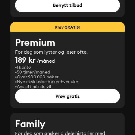
Benytt tilbud
Prøv GRATIS!
Premium
For deg som lytter og leser ofte.
189 kr
/måned
1 konto
50 timer/måned
Over 900 000 bøker
Nye eksklusive bøker hver uke
Avslutt når du vil
Prøv gratis
Family
For deg som ønsker å dele historier med