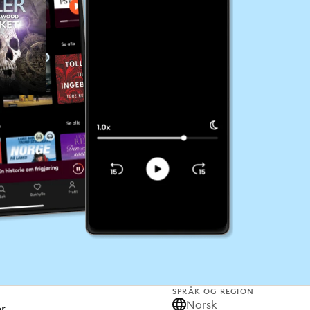
SPRÅK OG REGION
Norsk
er