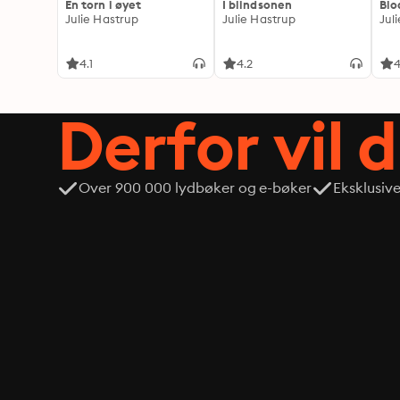
En torn i øyet
I blindsonen
Blo
Julie Hastrup
Julie Hastrup
Jul
4.1
4.2
4
Derfor vil 
Over 900 000 lydbøker og e-bøker
Eksklusiv