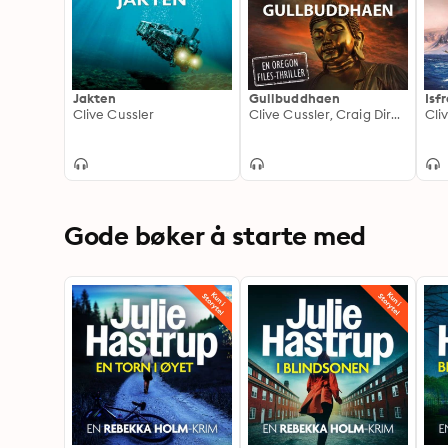
Jakten
Gullbuddhaen
Isf
Clive Cussler
Clive Cussler, Craig Dirgo
Gode bøker å starte med