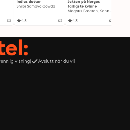
Indias datter
Jakten på Norges
Drape
Shilpi Somaya Gowda
farligste kvinne
Lindkv
Magnus Braaten, Kenneth Fossheim
Kjetil
4.5
4.3
4.1
tel:
nnlig visning)
Avslutt når du vil