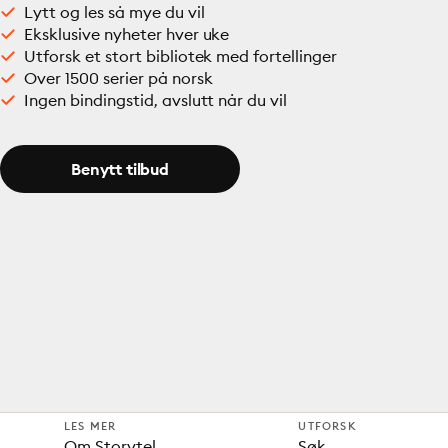
Lytt og les så mye du vil
Eksklusive nyheter hver uke
Utforsk et stort bibliotek med fortellinger
Over 1500 serier på norsk
Ingen bindingstid, avslutt når du vil
Benytt tilbud
LES MER
UTFORSK
Om Storytel
Søk