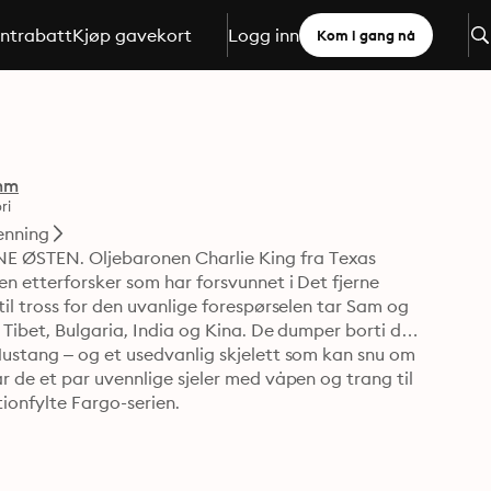
ntrabatt
Kjøp gavekort
Logg inn
Kom i gang nå
mm
ri
enning
TEN. Oljebaronen Charlie King fra Texas 
n etterforsker som har forsvunnet i Det fjerne 
il tross for den uvanlige forespørselen tar Sam og 
Tibet, Bulgaria, India og Kina. De dumper borti det 
ustang – og et usedvanlig skjelett som kan snu om 
 de et par uvennlige sjeler med våpen og trang til 
tionfylte Fargo-serien.