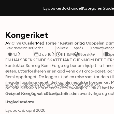
Lydbøker
Bokhandel
Kategorier
Stude
Kongeriket
Av
Clive Cussler
Med
Torgeir Reiten
Forlag
Cappelen Da
652 anmeldelser
Serier
Spilletid
Språk
Format
Katego
4.1
3 av 18
11T 15M
Norsk
Sp
EN HALSBREKKENDE SKATTEJAKT GJENNOM DET FJERNE ØS
kontakter Sam og Remi Fargo og ber om hjelp til å finne e
østen. Etterforskeren er en god venn av Fargo-paret, og t
Remi oppdraget. De legger ut på en reise som tar dem til 
illegale fossilmarkedet, det gamle nepalske kongeriket M
© 2020 Cappelen Damm (Lydbok): 9788202610913
på hele historien om menneskets evolusjon. Hakk i hæl har
å skyte. Kongeriket er tredje bok i den eventyrlige og ac
Oversettere: Sigrunn Stokke Johnsen
Utgivelsesdato
Lydbok: 6. april 2020