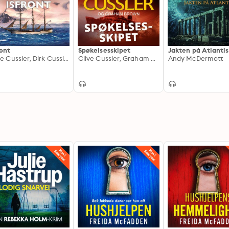
ront
Spøkelsesskipet
Jakten på Atlantis
Clive Cussler, Dirk Cussler
Clive Cussler, Graham Brown
Andy McDermott