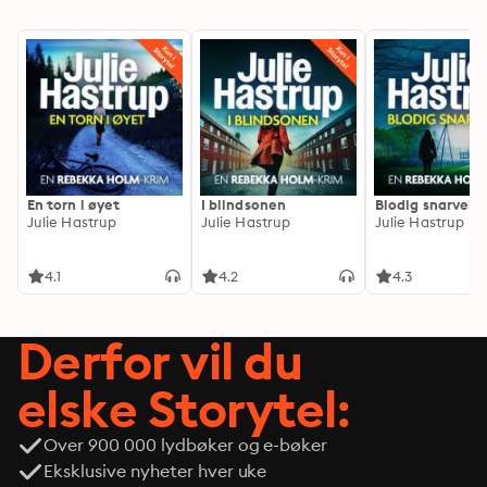
En torn i øyet
I blindsonen
Blodig snarvei
Julie Hastrup
Julie Hastrup
Julie Hastrup
4.1
4.2
4.3
Derfor vil du
elske Storytel:
Over 900 000 lydbøker og e-bøker
Eksklusive nyheter hver uke