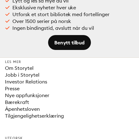
Lytt og les så mye du vil
Eksklusive nyheter hver uke
Utforsk et stort bibliotek med fortellinger
Over 1500 serier på norsk
Ingen bindingstid, avslutt når du vil
Benytt tilbud
LES MER
Om Storytel
Jobb i Storytel
Investor Relations
Presse
Nye appfunksjoner
Bærekraft
Åpenhetsloven
Tilgjengelighetserklæring
UTFORSK