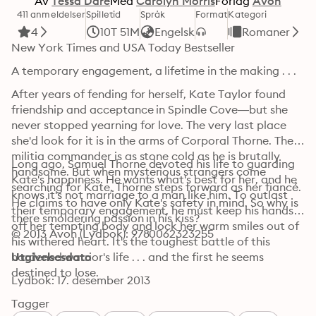
Av
Tessa Dare
Med
Carolyn Morris
Forlag
Avon
411 anmeldelser
Spilletid
Språk
Format
Kategori
4
10T 51M
Engelsk
Romaner
New York Times and USA Today Bestseller
A temporary engagement, a lifetime in the making . . . 
After years of fending for herself, Kate Taylor found 
friendship and acceptance in Spindle Cove—but she 
never stopped yearning for love. The very last place 
she'd look for it is in the arms of Corporal Thorne. The 
militia commander is as stone cold as he is brutally 
Long ago, Samuel Thorne devoted his life to guarding 
handsome. But when mysterious strangers come 
Kate's happiness. He wants what's best for her, and he 
searching for Kate, Thorne steps forward as her fiancé. 
knows it's not marriage to a man like him. To outlast 
He claims to have only Kate's safety in mind. So why is 
their temporary engagement, he must keep his hands 
there smoldering passion in his kiss?
off her tempting body and lock her warm smiles out of 
© 2013 Avon (Lydbok): 9780062323255
his withered heart. It's the toughest battle of this 
hardened warrior's life . . . and the first he seems 
Utgivelsesdato
destined to lose.
Lydbok: 17. desember 2013
Tagger