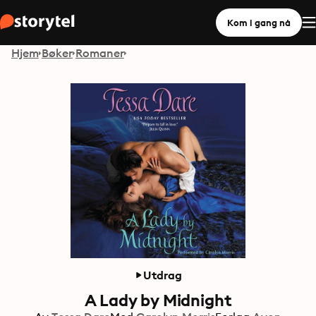
Kom i gang nå
Hjem
Bøker
Romaner
Utdrag
A Lady by Midnight