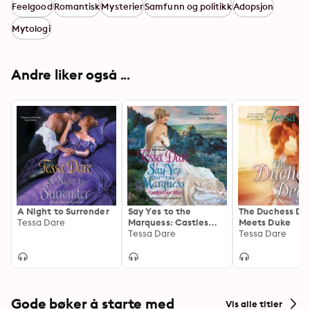
Feelgood
Romantisk
Mysterier
Samfunn og politikk
Adopsjon
Mytologi
Andre liker også ...
A Night to Surrender
Say Yes to the
The Duchess Dea
Tessa Dare
Marquess: Castles
Meets Duke
Ever After
Tessa Dare
Tessa Dare
Gode bøker å starte med
Vis alle titler