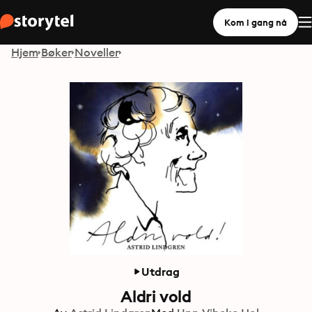
Kom i gang nå
Hjem
Bøker
Noveller
Utdrag
Aldri vold