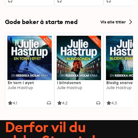
Gode bøker å starte med
Vis alle titler
En torn i øyet
I blindsonen
Blodig snarvei
Julie Hastrup
Julie Hastrup
Julie Hastrup
4.1
4.2
4.3
Derfor vil du