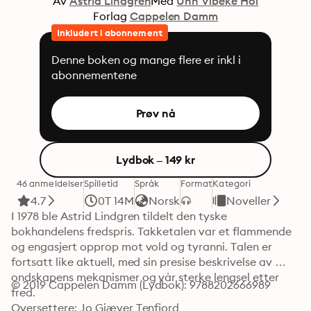
Av
Astrid Lindgren
Med
Unn Vibeke Hol
Forlag
Cappelen Damm
Inkludert i abonnement
Denne boken og mange flere er inkl i
abonnementene
Prøv nå
Lydbok – 149 kr
46 anmeldelser
Spilletid
Språk
Format
Kategori
4.7
0T 14M
Norsk
Noveller
I 1978 ble Astrid Lindgren tildelt den tyske 
bokhandelens fredspris. Takketalen var et flammende 
og engasjert opprop mot vold og tyranni. Talen er 
fortsatt like aktuell, med sin presise beskrivelse av 
ondskapens mekanismer og vår sterke lengsel etter 
© 2019 Cappelen Damm (Lydbok): 9788202666989
fred.
Oversettere: Jo Giæver Tenfjord