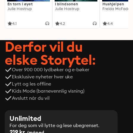
En torn i øyet
I blindsonen
Hushjelpen
Julie Hastrup
Julie Hastrup
Freida McFadde
4.1
4.2
4.4
Derfor vil du
elske Storytel:
Over 900 000 lydbøker og e-bøker
Eksklusive nyheter hver uke
Lytt og les offline
Kids Mode (barnevennlig visning)
Avslutt når du vil
Unlimited
For deg som vil lytte og lese ubegrenset.
219 kr
/måned