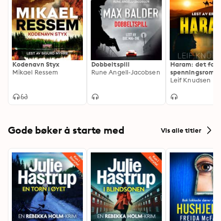
malstrøm av av dramatiske hendelser som virvler ham 
inn i en desperat kamp for å redde dem han er mest 
glad i og finne sannheten blant alle løgnene før han 
selv blir trukket under.
Kodenavn Styx
Dobbeltspill
Haram: det forb
Mikael Ressem
Rune Angell-Jacobsen
spenningsroma
Leif Knudsen
Gode bøker å starte med
Vis alle titler