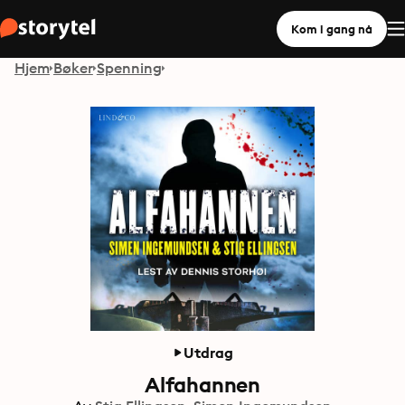
Kom i gang nå
Hjem
Bøker
Spenning
Utdrag
Alfahannen