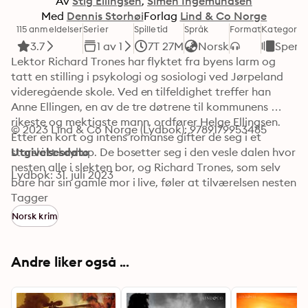
Av
Stig Ellingsen
Simen Ingemundsen
Med
Dennis Storhøi
Forlag
Lind & Co Norge
115 anmeldelser
Serier
Spilletid
Språk
Format
Kategori
3.7
1 av 1
7T 27M
Norsk
Spenn
Lektor Richard Trones har flyktet fra byens larm og 
tatt en stilling i psykologi og sosiologi ved Jørpeland 
videregående skole. Ved en tilfeldighet treffer han 
Anne Ellingen, en av de tre døtrene til kommunens 
rikeste og mektigste mann, ordfører Helge Ellingsen. 
© 2023 Lind & Co Norge (Lydbok): 9789179953485
Etter en kort og intens romanse gifter de seg i et 
storslått bryllup. De bosetter seg i den vesle dalen hvor 
Utgivelsesdato
nesten alle i slekten bor, og Richard Trones, som selv 
Lydbok: 31. juli 2023
bare har sin gamle mor i live, føler at tilværelsen nesten 
er fullkommen. Det eneste som mangler er barn. Men 
Tagger
en dag kommer Tina Ellingsen, den yngste datteren på 
Norsk krim
besøk. Hun er slående vakker og en idealistisk og 
sannhetssøkende forsker. Under en familiemiddag 
setter hun patriarken Helge Ellingsen ettertrykkelig på 
Andre liker også ...
plass i alles påhør. Det har aldri noen gjort før. Dagen 
etter våkner Richard Trones med høy feber og må søke 
akutt legehjelp. Det er bare begynnelsen på en 