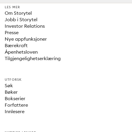
LES MER
Om Storytel
Jobb i Storytel
Investor Relations
Presse
Nye appfunksjoner
Bærekraft
Åpenhetsloven
Tilgjengelighetserklæring
UTFORSK
Søk
Bøker
Bokserier
Forfattere
Innlesere