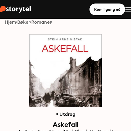
Kom i gang nå
Hjem
Bøker
Romaner
Utdrag
Askefall