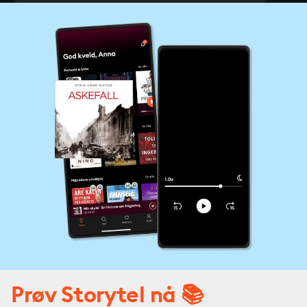
Prøv Storytel nå 📚