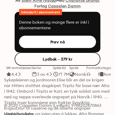
Av
Stein Arne Nistad
Med
Charlotte Grundt
Forlag
Cappelen Damm
Inkludert i abonnement
Denne boken og mange flere er inkl i
abonnementene
Prøv nå
Lydbok – 379 kr
189 anmeldelser
Serier
Spilletid
Språk
Format
Kategori
4.4
3 av 4
7T 7M
Norsk
Roma
Sykepleieren og jordmoren Elise blir en del av krigen 
når Hitlers stolthet slagskipet Tirpitz får base nær Alta 
i 1942. Ombord i Tirpitz er Karl, en tysk soldat som med 
nød og neppe overlevde angrepet på Narvik i 1940. 
Tirpitz truer konvoiene som frakter livsviktig 
© 2020 Cappelen Damm (Lydbok): 9788202670863
krigsutstyr til russerne og de allierte angriper 
slagskipet igjen og igjen uten å lykkes. Alta flommer 
Utgivelsesdato