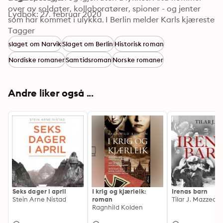
over av soldater, kollaboratører, spioner - og jenter 
Lydbok: 27. februar 2020
som har kommet i ulykka. I Berlin melder Karls kjæreste 
Liesel seg frivillig for å oppfylle Hitlers visjoner. Hun 
Tagger
følger krigen østover til Krakow. Høsten 1944 snur 
slaget om Narvik
Slaget om Berlin
Historisk roman
krigslykken for alvor. Russerne fosser frem på 
Nordiske romaner
Samtidsroman
Norske romaner
østfronten og en halv million tyske soldater flykter 
sørover gjennom Finnmark. De brenner ned alt etter 
seg. I Tyskland står Berlin for fall. Både Karl, Elise og 
Andre liker også ...
Liesel kjemper på hver sin kant for ikke å gå til grunne i 
ruinene.
Seks dager i april
I krig og kjærleik:
Irenas barn
Stein Arne Nistad
roman
Tilar J. Mazzeo
Ragnhild Kolden