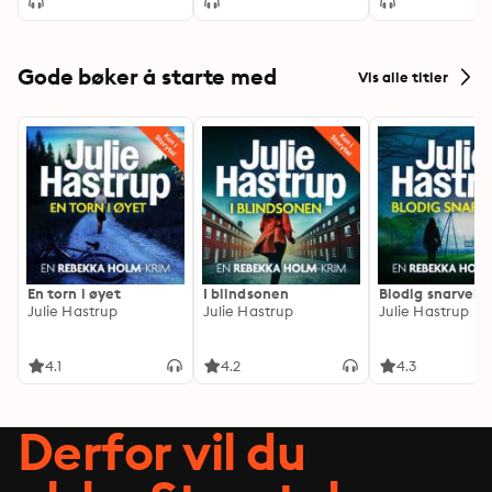
Gode bøker å starte med
Vis alle titler
En torn i øyet
I blindsonen
Blodig snarvei
Julie Hastrup
Julie Hastrup
Julie Hastrup
4.1
4.2
4.3
Derfor vil du