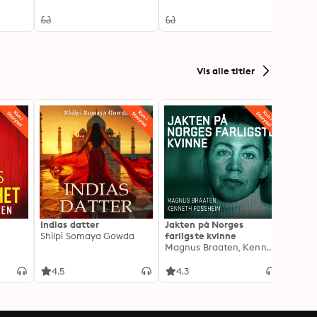
Vis alle titler
Indias datter
Jakten på Norges
Jeg o
Shilpi Somaya Gowda
farligste kvinne
- Blan
Magnus Braaten, Kenneth Fossheim
Oddva
4.5
4.3
4.6