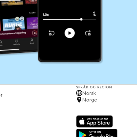
SPRÅK OG REGION
Norsk
er
Norge