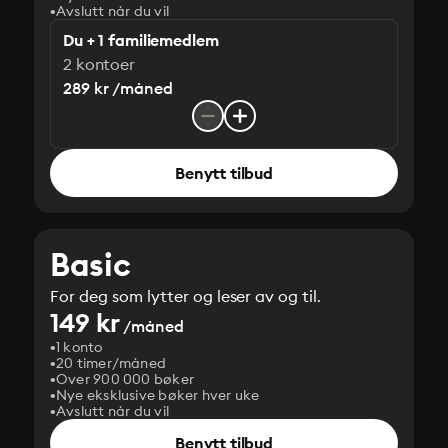
Avslutt når du vil
Du + 1 familiemedlem
2 kontoer
289 kr /måned
Benytt tilbud
Basic
For deg som lytter og leser av og til.
149 kr
/måned
1 konto
20 timer/måned
Over 900 000 bøker
Nye eksklusive bøker hver uke
Avslutt når du vil
Benytt tilbud