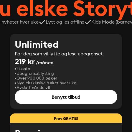
du elske Story
e nyheter hver uke
Lytt og les offline
Kids Mode (barneve
Unlimited
For deg som vil lytte og lese ubegrenset.
219 kr
/måned
1 konto
Ubegrenset lytting
Over 900 000 bøker
Nye eksklusive bøker hver uke
Avslutt når du vil
Benytt tilbud
Prøv GRATIS!