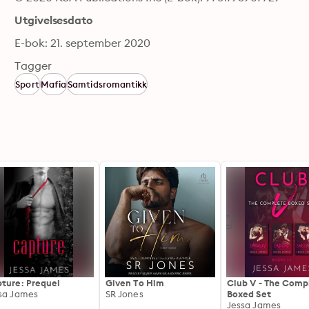
Utgivelsesdato
E-bok: 21. september 2020
Tagger
Sport
Mafia
Samtidsromantikk
ture: Prequel
Given To Him
Club V - The Comp
sa James
SR Jones
Boxed Set
Jessa James