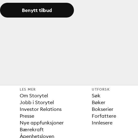
Benytt tilbud
LES MER
UTFORSK
Om Storytel
Søk
Jobb i Storytel
Bøker
Investor Relations
Bokserier
Presse
Forfattere
Nye appfunksjoner
Innlesere
Bærekraft
Åpenhetsloven