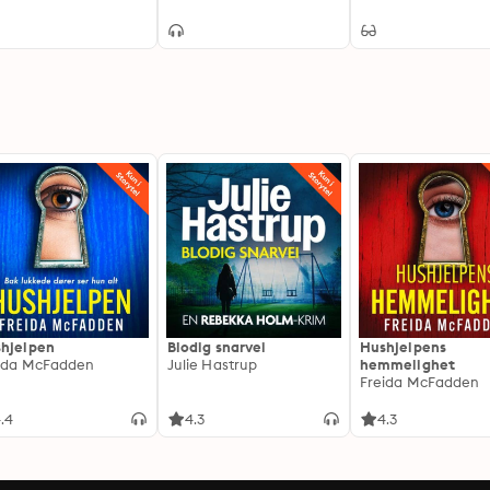
hjelpen
Blodig snarvei
Hushjelpens
ida McFadden
Julie Hastrup
hemmelighet
Freida McFadden
.4
4.3
4.3