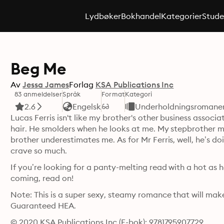
Lydbøker
Bokhandel
Kategorier
Stude
Beg Me
Av
Jessa James
Forlag
KSA Publications Inc
83 anmeldelser
Språk
Format
Kategori
2.6
Engelsk
Underholdningsromane
Lucas Ferris isn't like my brother's other business associat
hair. He smolders when he looks at me. My stepbrother m
brother underestimates me. As for Mr Ferris, well, he’s d
crave so much.
If you’re looking for a panty-melting read with a hot as he
coming, read on! 
Note: This is a super sexy, steamy romance that will mak
Guaranteed HEA.
© 2020 KSA Publications Inc (E-bok): 9781795907729