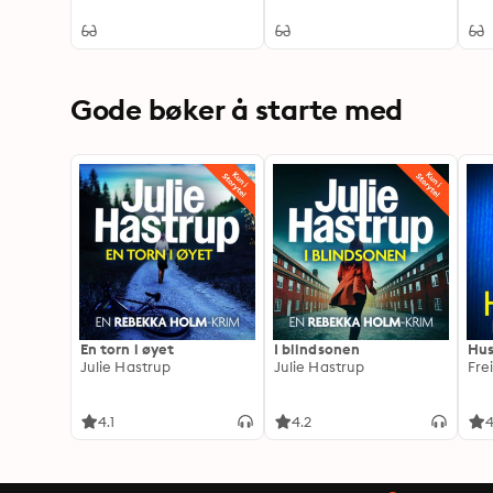
Gode bøker å starte med
En torn i øyet
I blindsonen
Hus
Julie Hastrup
Julie Hastrup
Fre
4.1
4.2
4