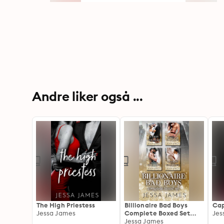
Andre liker også ...
The High Priestess
Billionaire Bad Boys
Cap
Jessa James
Complete Boxed Set
Jes
(Books 1-4)
Jessa James