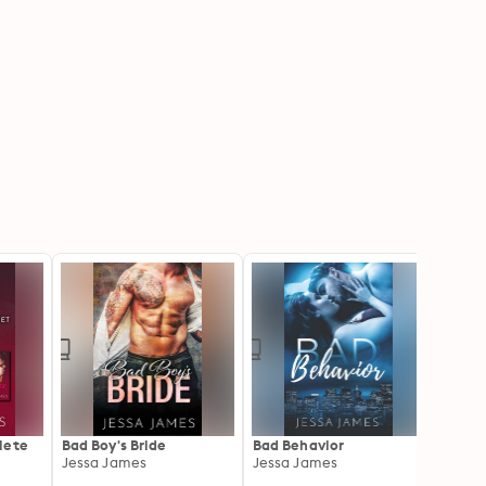
lete
Bad Boy's Bride
Bad Behavior
Bad B
Jessa James
Jessa James
Boxed
Jessa