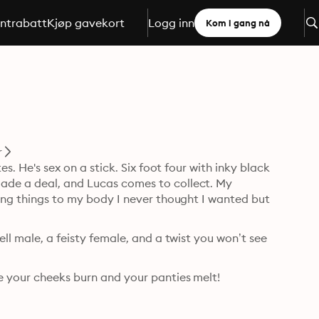
ntrabatt
Kjøp gavekort
Logg inn
Kom i gang nå
r
es. He's sex on a stick. Six foot four with inky black 
ade a deal, and Lucas comes to collect. My 
oing things to my body I never thought I wanted but 
ll male, a feisty female, and a twist you won’t see 
e your cheeks burn and your panties melt! 