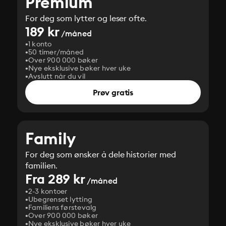
Premium
For deg som lytter og leser ofte.
189 kr
/måned
1 konto
50 timer/måned
Over 900 000 bøker
Nye eksklusive bøker hver uke
Avslutt når du vil
Prøv gratis
Family
For deg som ønsker å dele historier med
familien.
Fra 289 kr
/måned
2-3 kontoer
Ubegrenset lytting
Familiens førstevalg
Over 900 000 bøker
Nye eksklusive bøker hver uke