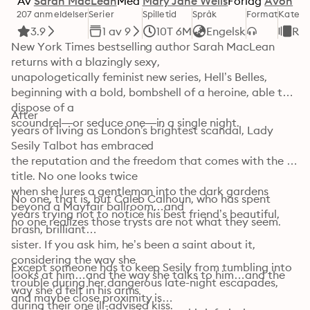
Av
Sarah MacLean
Med
Mary Jane Wells
Forlag
Avon
207 anmeldelser
Serier
Spilletid
Språk
Format
Katego
3.9
1 av 9
10T 6M
Engelsk
Ro
New York Times bestselling author Sarah MacLean

returns with a blazingly sexy,

unapologetically feminist new series, Hell’s Belles, 
beginning with a bold, bombshell of a heroine, able to 
dispose of a

After

scoundrel—or seduce one—in a single night.
years of living as London’s brightest scandal, Lady 
Sesily Talbot has embraced

the reputation and the freedom that comes with the 
title. No one looks twice

when she lures a gentleman into the dark gardens 
No one, that is, but Caleb Calhoun, who has spent

beyond a Mayfair ballroom…and

years trying not to notice his best friend’s beautiful, 
no one realizes those trysts are not what they seem.
brash, brilliant

sister. If you ask him, he’s been a saint about it, 
considering the way she

Except someone has to keep Sesily from tumbling into

looks at him…and the way she talks to him…and the 
trouble during her dangerous late-night escapades, 
way she’d felt in his arms

and maybe close proximity is

during their one ill-advised kiss.