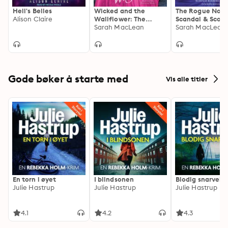
Hell's Belles
Wicked and the
The Rogue Not 
Alison Claire
Wallflower: The
Scandal & Scoun
Bareknuckle Bastards
Sarah MacLean
Book I
Sarah MacLean
Book I
Gode bøker å starte med
Vis alle titler
En torn i øyet
I blindsonen
Blodig snarvei
Julie Hastrup
Julie Hastrup
Julie Hastrup
4.1
4.2
4.3