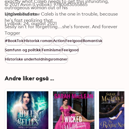
exactly what Caleb needs to get this infuriating, 
© 2021 Avon (Lydbok): 9780063055865
outrageous woman out of his

system. But now Caleb is the one in trouble, because 
Utgivelsesdato
he’s fast realizing that

Lydbok: 24. august 2021
Sesily isn’t for forgetting…she’s forever. And forever 
isn’t something he can

Tagger
risk.
#BookTok
Historisk roman
Action
Feelgood
Romantisk
Samfunn og politikk
Feminisme
Feelgood
Historiske underholdningsromaner
Andre liker også ...