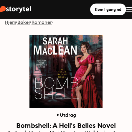
Kom i gang nå
Hjem
Bøker
Romaner
Utdrag
Bombshell: A Hell's Belles Novel